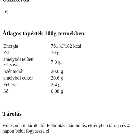
Tej
Átlagos tápérték 100g termékben
Energia
761 kJ/182 kcal
Zsír
10 g
amelyből telített
7,3 g
zsírsavak
Szénhidrát
20.6 g
amelyből cukor
20.6 g
Fehérje
2,4 g
Só
0.08 g
Tárolás
Hűtés nélkül tárolható. Felbontás után hűtőszekrényben tárolja és 4
napon belül fogyassza el