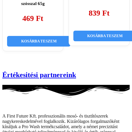
szósszal 65g
839
Ft
469
Ft
KOSÁRBA TESZEM
KOSÁRBA TESZEM
Értékesitési partnereink
A First Future Kft. professzionális mosó- és tisztítószerek
nagykereskedelmével foglalkozik. Kizárólagos forgalmazóként
kínáljuk a Pro Wash termékcsaládot, amely a német precizitást
ötvözi megbízható teljesítménnyel és kiváló ár-érték aránnyal.