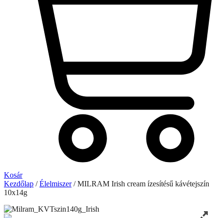
Kosár
Kezdőlap
/
Élelmiszer
/ MILRAM Irish cream ízesítésű kávétejszín
10x14g