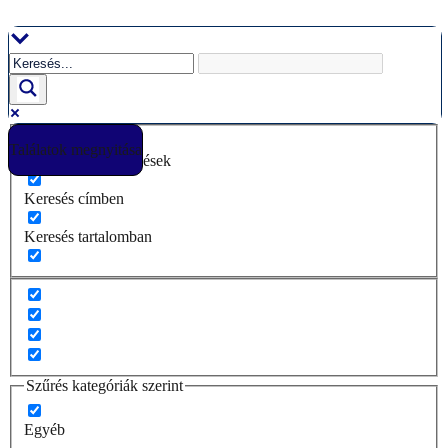
Ugrás
a
tartalomhoz
Találatok megnyitása
Csak pontos egyezések
Keresés címben
Keresés tartalomban
Szűrés kategóriák szerint
Egyéb