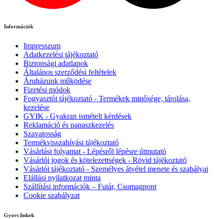
Információk
Impresszum
Adatkezelési tájékoztató
Biztonsági adatlapok
Általános szerződési feltételek
Áruházunk működése
Fizetési módok
Fogyasztói tájékoztató - Termékek minősége, tárolása,
kezelése
GYIK - Gyakran ismételt kérdések
Reklamáció és panaszkezelés
Szavatosság
Termékvisszahívási tájékoztató
Vásárlási folyamat - Lépésről lépésre útmutató
Vásárlói jogok és kötelezettségek - Rövid tájékoztató
Vásárlói tájékoztató - Személyes átvétel menete és szabályai
Elállási nyilatkozat minta
Szállítási információk – Futár, Csomagpont
Cookie szabályzat
Gyors linkek