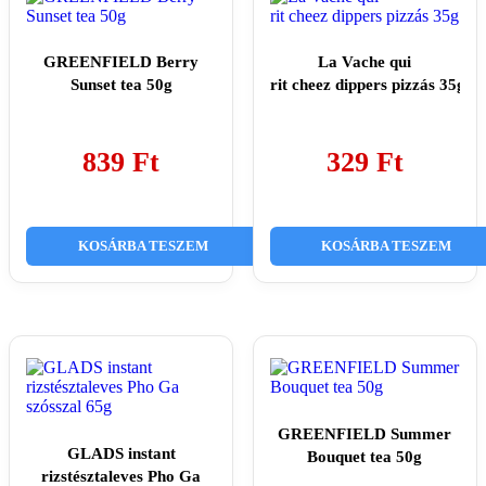
GREENFIELD Berry
La Vache qui
Sunset tea 50g
rit cheez dippers pizzás 35g
839
Ft
329
Ft
KOSÁRBA TESZEM
KOSÁRBA TESZEM
GREENFIELD Summer
GLADS instant
Bouquet tea 50g
rizstésztaleves Pho Ga