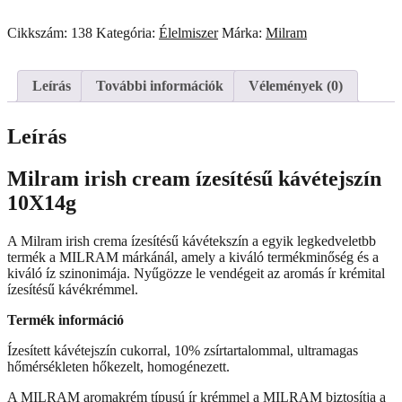
cream
ízesítésű
Cikkszám:
138
Kategória:
Élelmiszer
Márka:
Milram
kávétejszín
10x14g
mennyiség
Leírás
További információk
Vélemények (0)
Leírás
Milram irish cream ízesítésű kávétejszín
10X14g
A Milram irish crema ízesítésű kávétekszín a egyik legkedveletbb
termék a MILRAM márkánál, amely a kiváló termékminőség és a
kiváló íz szinonimája. Nyűgözze le vendégeit az aromás ír krémital
ízesítésű kávékrémmel.
Termék információ
Ízesített kávétejszín cukorral, 10% zsírtartalommal, ultramagas
hőmérsékleten hőkezelt, homogénezett.
A MILRAM aromakrém típusú ír krémmel a MILRAM biztosítja a