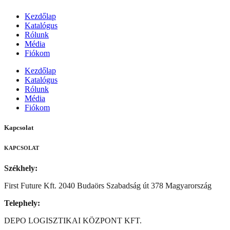
Kezdőlap
Katalógus
Rólunk
Média
Fiókom
Kezdőlap
Katalógus
Rólunk
Média
Fiókom
Kapcsolat
KAPCSOLAT
Székhely:
First Future Kft. 2040 Budaörs Szabadság út 378 Magyarország
Telephely:
DEPO LOGISZTIKAI KÖZPONT KFT.