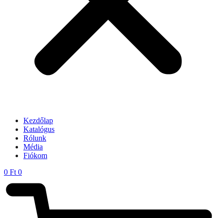
Kezdőlap
Katalógus
Rólunk
Média
Fiókom
0
Ft
0