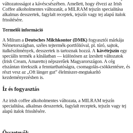
változatosságot a kávéscsészében. Amellett, hogy élvezi az Irish
Coffee alkoholmentes változatát, a MILRAM tejszín specialitása
alkalmas desszertek, fagylalt receptek, tejszín vagy tej alapú italok
frissítésére.
Termelői információ
A Milram a
Deutsches Milchkontor (DMK)
fogyasztói márkája
Németországban, széles tejtermék-portfólióval, pl. túró, sajtok,
italkészítmények, desszertek is tartoznak hozzá. A
kávétejszín
egy
speciális termék a kínálatban — különösen az ízesített változatok
(Irish Cream, Amaretto) népszerűek Magyarországon. A cég
elszántan törekszik a fenntarthatóságra, csomagolás-csökkentésre, és
részt vesz az „Oft länger gut” élelmiszer-megtakarító
kezdeményezésben is.
Íz és fogyasztás
Az irish coffee alkoholmentes változata, a MILRAM tejszín
specialitása, alkalmas desszertek, fagylalt receptek, tejszín vagy tej
alapú italok frissítésére.
Összetevők