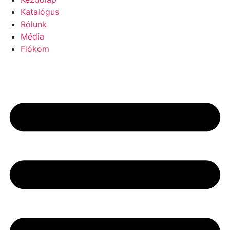
Katalógus
Rólunk
Média
Fiókom