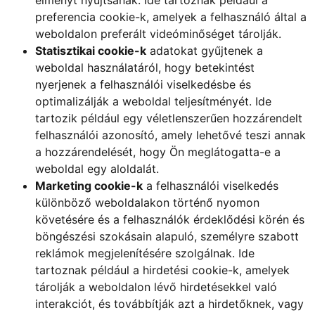
élményt nyújtsanak. Ide tartoznak például a
preferencia cookie-k, amelyek a felhasználó által a
weboldalon preferált videóminőséget tárolják.
Statisztikai cookie-k
adatokat gyűjtenek a
weboldal használatáról, hogy betekintést
nyerjenek a felhasználói viselkedésbe és
optimalizálják a weboldal teljesítményét. Ide
tartozik például egy véletlenszerűen hozzárendelt
felhasználói azonosító, amely lehetővé teszi annak
a hozzárendelését, hogy Ön meglátogatta-e a
weboldal egy aloldalát.
Marketing cookie-k
a felhasználói viselkedés
különböző weboldalakon történő nyomon
követésére és a felhasználók érdeklődési körén és
böngészési szokásain alapuló, személyre szabott
reklámok megjelenítésére szolgálnak. Ide
tartoznak például a hirdetési cookie-k, amelyek
tárolják a weboldalon lévő hirdetésekkel való
interakciót, és továbbítják azt a hirdetőknek, vagy