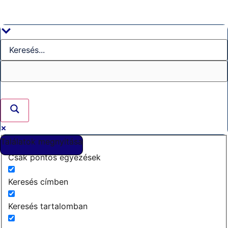
Találatok megnyitása
Csak pontos egyezések
Keresés címben
Keresés tartalomban