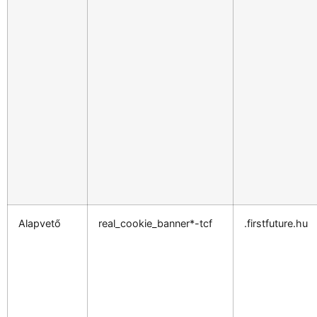
Alapvető
real_cookie_banner*-tcf
.firstfuture.hu