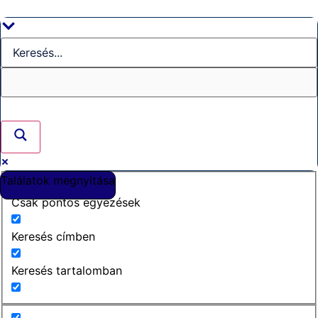
Ugrás
a
tartalomhoz
Találatok megnyitása
Csak pontos egyezések
Keresés címben
Keresés tartalomban