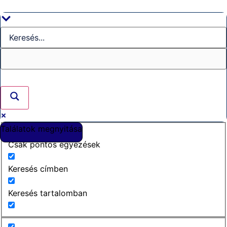
Ugrás
a
tartalomhoz
Találatok megnyitása
Csak pontos egyezések
Keresés címben
Keresés tartalomban