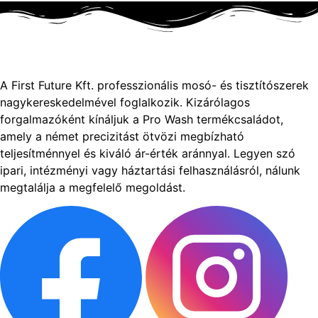
A First Future Kft. professzionális mosó- és tisztítószerek
nagykereskedelmével foglalkozik. Kizárólagos
forgalmazóként kínáljuk a Pro Wash termékcsaládot,
amely a német precizitást ötvözi megbízható
teljesítménnyel és kiváló ár-érték aránnyal. Legyen szó
ipari, intézményi vagy háztartási felhasználásról, nálunk
megtalálja a megfelelő megoldást.