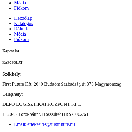
Média
Fiókom
Kezdőlap
Katalógus
Rólunk
Média
Fiókom
Kapcsolat
KAPCSOLAT
Székhely:
First Future Kft. 2040 Budaörs Szabadság út 378 Magyarország
Telephely:
DEPO LOGISZTIKAI KÖZPONT KFT.
H-2045 Törökbálint, Hosszúrét HRSZ 062/61
Email: ertekesites@firstfuture.hu