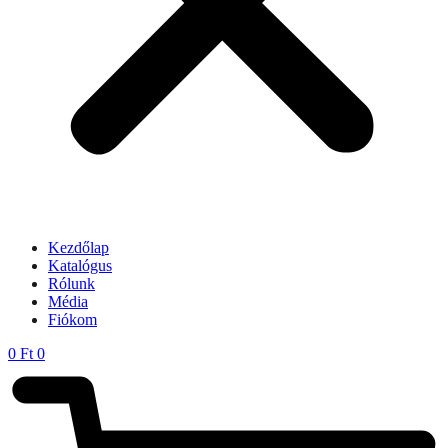
Kezdőlap
Katalógus
Rólunk
Média
Fiókom
0
Ft
0