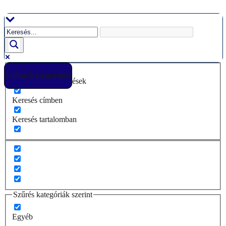
Ugrás
a
tartalomhoz
Találatok megnyitása
Csak pontos egyezések
Keresés címben
Keresés tartalomban
Szűrés kategóriák szerint
Egyéb