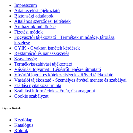
Impresszum
Adatkezelési tájékoztató
Biztonsági adatlapok
Általános szerződési feltételek
Áruházunk működése
Fizetési módok
Fogyasztói tájékoztató - Termékek minősége, tárolása,
kezelése
GYIK - Gyakran ismételt kérdések
Reklamáció és panaszkezelés
Szavatosság
Termékvisszahívási tájékoztató
Vásárlási folyamat - Lépésről lépésre útmutató
Vásárlói jogok és kötelezettségek - Rövid tájékoztató
Vásárlói tájékoztató - Személyes átvétel menete és szabályai
Elállási nyilatkozat minta
Szállítási információk – Futár, Csomagpont
Cookie szabályzat
Gyors linkek
Kezdőlap
Katalógus
Rólunk