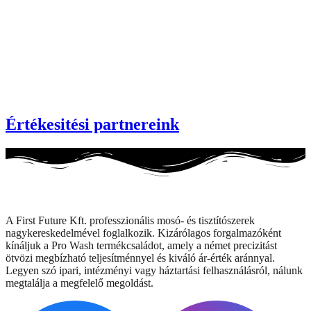
Értékesitési partnereink
A First Future Kft. professzionális mosó- és tisztítószerek
nagykereskedelmével foglalkozik. Kizárólagos forgalmazóként
kínáljuk a Pro Wash termékcsaládot, amely a német precizitást
ötvözi megbízható teljesítménnyel és kiváló ár-érték aránnyal.
Legyen szó ipari, intézményi vagy háztartási felhasználásról, nálunk
megtalálja a megfelelő megoldást.