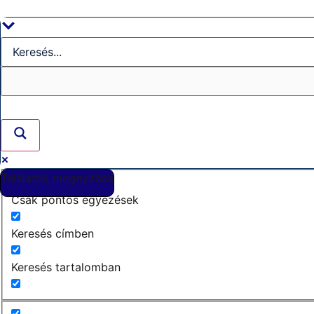
Ugrás
a
tartalomhoz
Találatok megnyitása
Csak pontos egyezések
Keresés címben
Keresés tartalomban