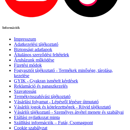
Információk
Impresszum
Adatkezelési tájékoztató
Biztonsági adatlapok
Általános szerződési feltételek
Áruházunk működése
Fizetési módok
Fogyasztói tájékoztató - Termékek minősége, tárolása,
kezelése
GYIK - Gyakran ismételt kérdések
Reklamáció és panaszkezelés
Szavatosság
Termékvisszahívási tájékoztató
Vásárlási folyamat - Lépésről lépésre útmutató
Vásárlói jogok és kötelezettségek - Rövid tájékoztató
Vásárlói tájékoztató - Személyes átvétel menete és szabályai
Elállási nyilatkozat minta
Szállítási információk – Futár, Csomagpont
Cookie szabályzat