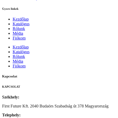
Gyors linkek
Kezdőlap
Katalógus
Rólunk
Média
Fiókom
Kezdőlap
Katalógus
Rólunk
Média
Fiókom
Kapcsolat
KAPCSOLAT
Székhely:
First Future Kft. 2040 Budaörs Szabadság út 378 Magyarország
Telephely: