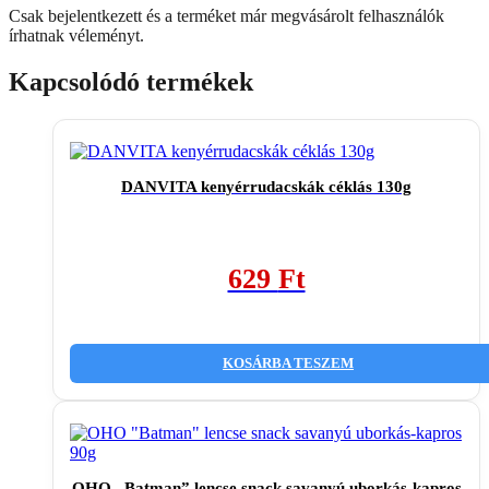
Csak bejelentkezett és a terméket már megvásárolt felhasználók
írhatnak véleményt.
Kapcsolódó termékek
DANVITA kenyérrudacskák céklás 130g
629
Ft
KOSÁRBA TESZEM
OHO „Batman” lencse snack savanyú uborkás-kapros