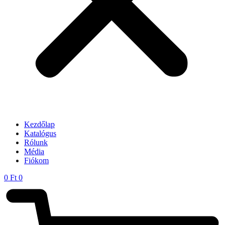
Kezdőlap
Katalógus
Rólunk
Média
Fiókom
0
Ft
0