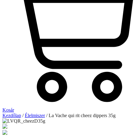
Kosár
Kezdőlap
/
Élelmiszer
/ La Vache qui rit cheez dippers 35g