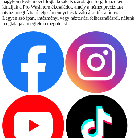
nagykereskedelmével foglalkozik. Kizárólagos forgalmazóként
kínáljuk a Pro Wash termékcsaládot, amely a német precizitást
ötvözi megbízható teljesítménnyel és kiváló ár-érték aránnyal.
Legyen szó ipari, intézményi vagy háztartási felhasználásról, nálunk
megtalálja a megfelelő megoldást.