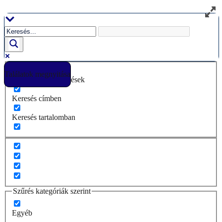
Ugrás
a
tartalomhoz
Találatok megnyitása
Csak pontos egyezések
Keresés címben
Keresés tartalomban
Szűrés kategóriák szerint
Egyéb