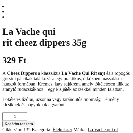
La Vache qui
rit cheez dippers 35g
329
Ft
A
Cheez Dippers
a klasszikus
La Vache Qui Rit sajt
és a ropogós
grissini pálcikák találkozása egy praktikus, útközbeni nassolásra
hangolt formában. Krémes, lágy sajtkrém, amely tökéletesen illik az
aranyló rudacskákhoz – egy kis játék az ízekkel minden falatban.
Tökéletes tízórai, uzsonna vagy kirándulós finomság – élmény
kicsiknek és nagyoknak egyaránt.
La
Vache
Kosárba teszem
qui
Cikkszám:
135
Kategória:
Élelmiszer
Márka:
La Vache qui rit
rit cheez dippers 35g