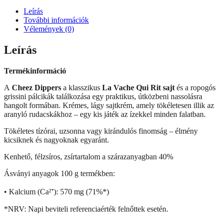
mennyiség
Leírás
További információk
Vélemények (0)
Leírás
Termékinformáció
A
Cheez Dippers
a klasszikus
La Vache Qui Rit sajt
és a ropogós
grissini pálcikák találkozása egy praktikus, útközbeni nassolásra
hangolt formában. Krémes, lágy sajtkrém, amely tökéletesen illik az
aranyló rudacskákhoz – egy kis játék az ízekkel minden falatban.
Tökéletes tízórai, uzsonna vagy kirándulós finomság – élmény
kicsiknek és nagyoknak egyaránt.
Kenhető, félzsíros, zsírtartalom a szárazanyagban 40%
Ásványi anyagok 100 g termékben:
• Kalcium (Ca²⁺): 570 mg (71%*)
*NRV: Napi beviteli referenciaérték felnőttek esetén.