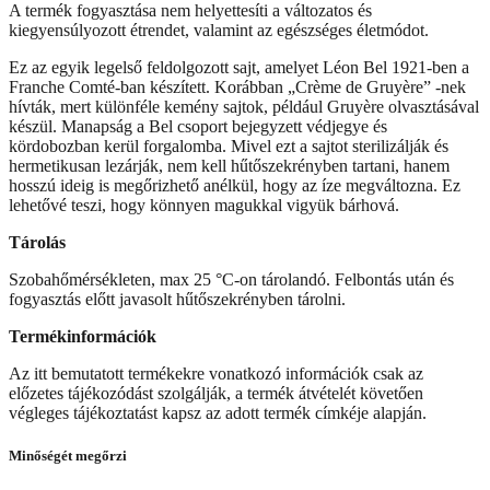
A termék fogyasztása nem helyettesíti a változatos és
kiegyensúlyozott étrendet, valamint az egészséges életmódot.
Ez az egyik legelső feldolgozott sajt, amelyet Léon Bel 1921-ben a
Franche Comté-ban készített. Korábban „Crème de Gruyère” -nek
hívták, mert különféle kemény sajtok, például Gruyère olvasztásával
készül. Manapság a Bel csoport bejegyzett védjegye és
kördobozban kerül forgalomba. Mivel ezt a sajtot sterilizálják és
hermetikusan lezárják, nem kell hűtőszekrényben tartani, hanem
hosszú ideig is megőrizhető anélkül, hogy az íze megváltozna. Ez
lehetővé teszi, hogy könnyen magukkal vigyük bárhová.
Tárolás
Szobahőmérsékleten, max 25 °C-on tárolandó. Felbontás után és
fogyasztás előtt javasolt hűtőszekrényben tárolni.
Termékinformációk
Az itt bemutatott termékekre vonatkozó információk csak az
előzetes tájékozódást szolgálják, a termék átvételét követően
végleges tájékoztatást kapsz az adott termék címkéje alapján.
Minőségét megőrzi