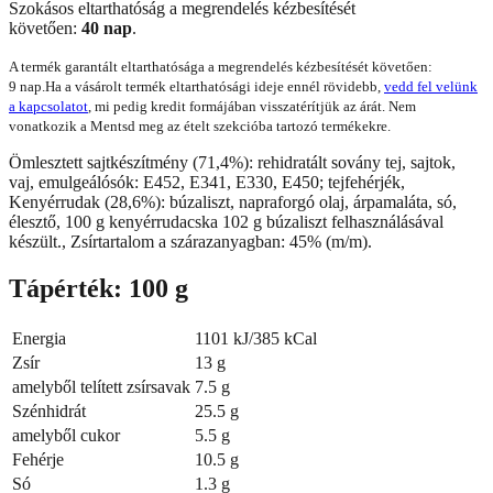
Szokásos eltarthatóság a megrendelés kézbesítését
követően:
40 nap
.
A termék garantált eltarthatósága a megrendelés kézbesítését követően:
9 nap.
Ha a vásárolt termék eltarthatósági ideje ennél rövidebb,
vedd fel velünk
a kapcsolatot
, mi pedig kredit formájában visszatérítjük az árát. Nem
vonatkozik a Mentsd meg az ételt szekcióba tartozó termékekre.
Ömlesztett sajtkészítmény (71,4%): rehidratált sovány tej, sajtok,
vaj, emulgeálósók: E452, E341, E330, E450; tejfehérjék,
Kenyérrudak (28,6%): búzaliszt, napraforgó olaj, árpamaláta, só,
élesztő, 100 g kenyérrudacska 102 g búzaliszt felhasználásával
készült., Zsírtartalom a szárazanyagban: 45% (m/m).
Tápérték: 100 g
Energia
1101 kJ/385 kCal
Zsír
13 g
amelyből telített zsírsavak
7.5 g
Szénhidrát
25.5 g
amelyből cukor
5.5 g
Fehérje
10.5 g
Só
1.3 g