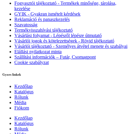
Fogyasztói tájékoztató - Termékek minősége, tárolása,
kezelése
GYIK - Gyakran ismételt kérdések
Reklamáció és panaszkezelés
Szavatosság
Termékvisszahívási tájékoztató
Vásárlási folyamat - Lépésről lépésre útmutató
Vásárlói jogok és kötelezettségek - Rövid tájékoztató
Vásárlói tájékoztató - Személyes átvétel menete és szabályai
Elállási nyilatkozat minta
Szállítási információk – Futár, Csomagpont
Cookie szabályzat
Gyors linkek
Kezdőlap
Katalógus
Rólunk
Média
Fiókom
Kezdőlap
Katalógus
Rólunk