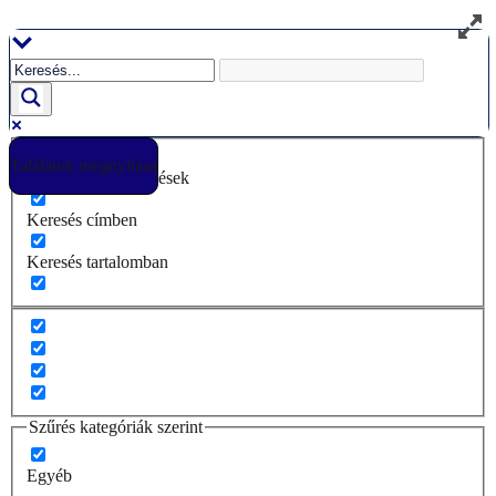
Ugrás
a
tartalomhoz
Találatok megnyitása
Csak pontos egyezések
Keresés címben
Keresés tartalomban
Szűrés kategóriák szerint
Egyéb