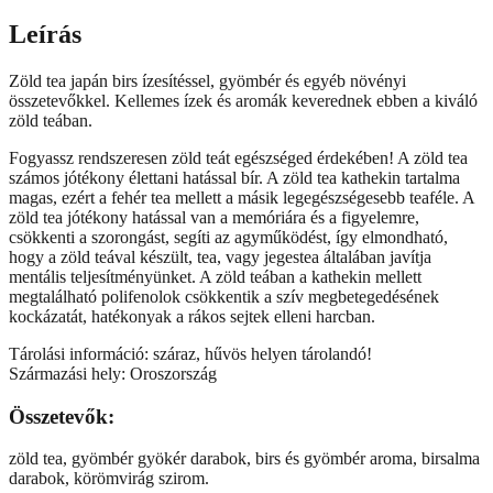
Leírás
Zöld tea japán birs ízesítéssel, gyömbér és egyéb növényi
összetevőkkel. Kellemes ízek és aromák keverednek ebben a kiváló
zöld teában.
Fogyassz rendszeresen zöld teát egészséged érdekében! A zöld tea
számos jótékony élettani hatással bír. A zöld tea kathekin tartalma
magas, ezért a fehér tea mellett a másik legegészségesebb teaféle. A
zöld tea jótékony hatással van a memóriára és a figyelemre,
csökkenti a szorongást, segíti az agyműködést, így elmondható,
hogy a zöld teával készült, tea, vagy jegestea általában javítja
mentális teljesítményünket. A zöld teában a kathekin mellett
megtalálható polifenolok csökkentik a szív megbetegedésének
kockázatát, hatékonyak a rákos sejtek elleni harcban.
Tárolási információ: száraz, hűvös helyen tárolandó!
Származási hely: Oroszország
Összetevők:
zöld tea, gyömbér gyökér darabok, birs és gyömbér aroma, birsalma
darabok, körömvirág szirom.