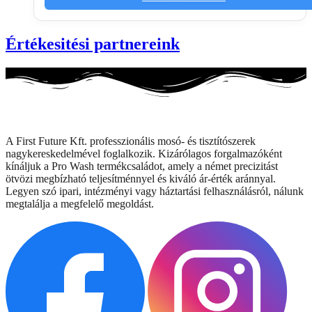
Értékesitési partnereink
A First Future Kft. professzionális mosó- és tisztítószerek
nagykereskedelmével foglalkozik. Kizárólagos forgalmazóként
kínáljuk a Pro Wash termékcsaládot, amely a német precizitást
ötvözi megbízható teljesítménnyel és kiváló ár-érték aránnyal.
Legyen szó ipari, intézményi vagy háztartási felhasználásról, nálunk
megtalálja a megfelelő megoldást.