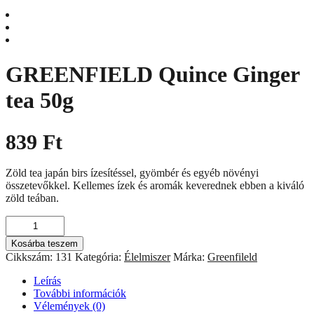
GREENFIELD Quince Ginger
tea 50g
839
Ft
Zöld tea japán birs ízesítéssel, gyömbér és egyéb növényi
összetevőkkel. Kellemes ízek és aromák keverednek ebben a kiváló
zöld teában.
GREENFIELD
Quince
Kosárba teszem
Ginger
Cikkszám:
131
Kategória:
Élelmiszer
Márka:
Greenfileld
tea
50g
Leírás
mennyiség
További információk
Vélemények (0)