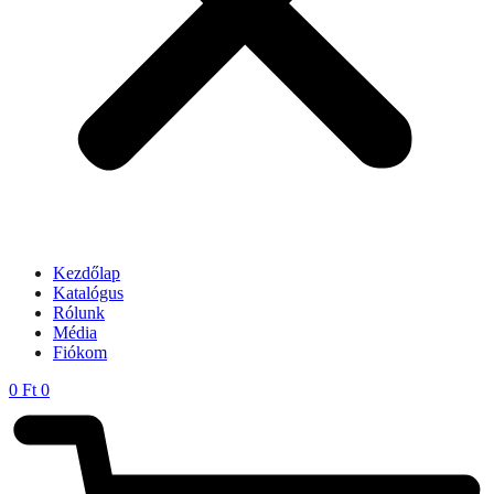
Kezdőlap
Katalógus
Rólunk
Média
Fiókom
0
Ft
0