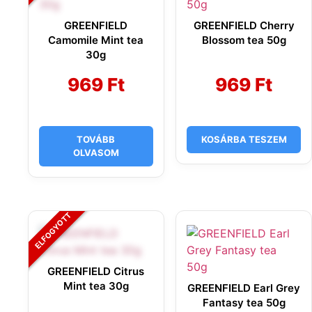
GREENFIELD
GREENFIELD Cherry
Camomile Mint tea
Blossom tea 50g
30g
969
Ft
969
Ft
TOVÁBB
KOSÁRBA TESZEM
OLVASOM
GREENFIELD Citrus
Mint tea 30g
GREENFIELD Earl Grey
Fantasy tea 50g