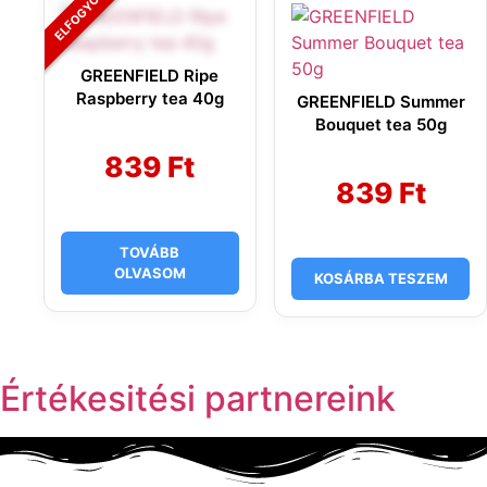
GREENFIELD Ripe
Raspberry tea 40g
GREENFIELD Summer
Bouquet tea 50g
839
Ft
839
Ft
TOVÁBB
OLVASOM
KOSÁRBA TESZEM
Értékesitési partnereink