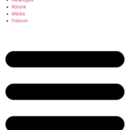
Rólunk
Média
Fiókom