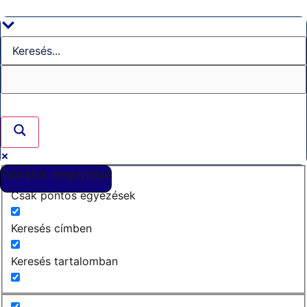
Ugrás
a
tartalomhoz
Találatok megnyitása
Csak pontos egyezések
Keresés címben
Keresés tartalomban