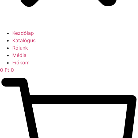
Kezdőlap
Katalógus
Rólunk
Média
Fiókom
0
Ft
0