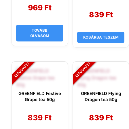
969
Ft
839
Ft
TOVÁBB
OLVASOM
KOSÁRBA TESZEM
GREENFIELD Festive
GREENFIELD Flying
Grape tea 50g
Dragon tea 50g
839
Ft
839
Ft