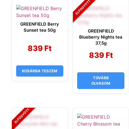
GREENFIELD Berry
Sunset tea 50g
GREENFIELD
Blueberry Nights tea
37,5g
839
Ft
839
Ft
KOSÁRBA TESZEM
TOVÁBB
OLVASOM