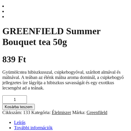
GREENFIELD Summer
Bouquet tea 50g
839
Ft
Gyümölcstea hibiszkusszal, csipkebogyóval, szárított almával és
málnával. A teában az élénk málna aroma dominál, a csipkebogyó
jellegzetes íze lágyítja a hibiszkus savasságát és egy exotikus
lecsengést ad a teának.
GREENFIELD
Summer
Kosárba teszem
Bouquet
Cikkszám:
133
Kategória:
Élelmiszer
Márka:
Greenfileld
tea
50g
Leírás
mennyiség
További információk