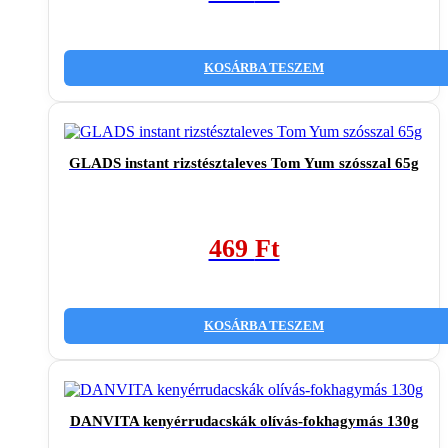
KOSÁRBA TESZEM
GLADS instant rizstésztaleves Tom Yum szósszal 65g
469
Ft
KOSÁRBA TESZEM
DANVITA kenyérrudacskák olívás-fokhagymás 130g