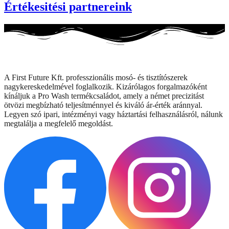
Értékesitési partnereink
A First Future Kft. professzionális mosó- és tisztítószerek
nagykereskedelmével foglalkozik. Kizárólagos forgalmazóként
kínáljuk a Pro Wash termékcsaládot, amely a német precizitást
ötvözi megbízható teljesítménnyel és kiváló ár-érték aránnyal.
Legyen szó ipari, intézményi vagy háztartási felhasználásról, nálunk
megtalálja a megfelelő megoldást.