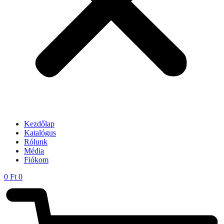
Kezdőlap
Katalógus
Rólunk
Média
Fiókom
0
Ft
0