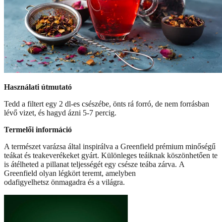
Használati útmutató
Tedd a filtert egy 2 dl-es csészébe, önts rá forró, de nem forrásban
lévő vizet, és hagyd ázni 5-7 percig.
Termelői információ
A természet varázsa által inspirálva a Greenfield prémium minőségű
teákat és teakeverékeket gyárt. Különleges teáiknak köszönhetően te
is átélheted a pillanat teljességét egy csésze teába zárva. A
Greenfield olyan légkört teremt, amelyben
odafigyelhetsz önmagadra és a világra.