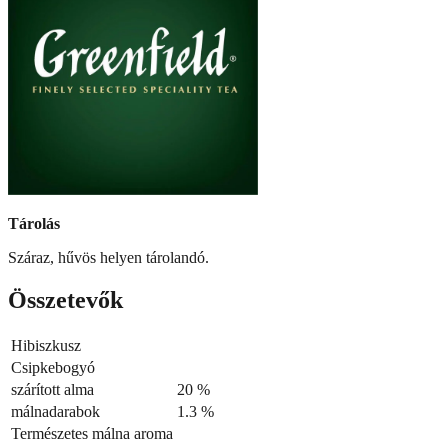
Tárolás
Száraz, hűvös helyen tárolandó.
Összetevők
Hibiszkusz
Csipkebogyó
szárított alma
20 %
málnadarabok
1.3 %
Természetes málna aroma