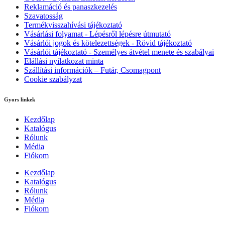
Reklamáció és panaszkezelés
Szavatosság
Termékvisszahívási tájékoztató
Vásárlási folyamat - Lépésről lépésre útmutató
Vásárlói jogok és kötelezettségek - Rövid tájékoztató
Vásárlói tájékoztató - Személyes átvétel menete és szabályai
Elállási nyilatkozat minta
Szállítási információk – Futár, Csomagpont
Cookie szabályzat
Gyors linkek
Kezdőlap
Katalógus
Rólunk
Média
Fiókom
Kezdőlap
Katalógus
Rólunk
Média
Fiókom