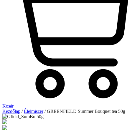
Kosár
Kezdőlap
/
Élelmiszer
/ GREENFIELD Summer Bouquet tea 50g