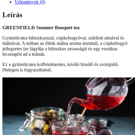
Vélemények (0)
Leírás
GREENFIELD Summer Bouquet tea
Gyümölcstea hibiszkusszal, csipkebogyóval, szárított almával és
málnával. A teában az élénk málna aroma dominál, a csipkebogyó
jellegzetes íze lágyítja a hibiszkus savasságát és egy exotikus
lecsengést ad a teának.
Ez a gyümölcstea koffeintmentes, kiváló frissítő és szomjoltó.
Hidegen is fogyaszthatod.