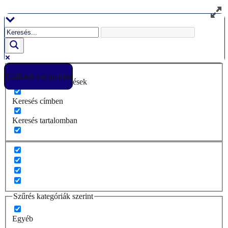
Ugrás
a
tartalomhoz
Találatok megnyitása
Csak pontos egyezések
Keresés címben
Keresés tartalomban
Szűrés kategóriák szerint
Egyéb