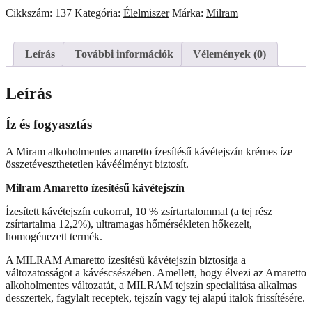
kávétejszín
Cikkszám:
137
Kategória:
Élelmiszer
Márka:
Milram
10x14g
mennyiség
Leírás
További információk
Vélemények (0)
Leírás
Íz és fogyasztás
A Miram alkoholmentes amaretto ízesítésű kávétejszín krémes íze
összetéveszthetetlen kávéélményt biztosít.
Milram Amaretto ízesítésű kávétejszín
Ízesített kávétejszín cukorral, 10 % zsírtartalommal (a tej rész
zsírtartalma 12,2%), ultramagas hőmérsékleten hőkezelt,
homogénezett termék.
A MILRAM Amaretto ízesítésű kávétejszín biztosítja a
változatosságot a kávéscsészében. Amellett, hogy élvezi az Amaretto
alkoholmentes változatát, a MILRAM tejszín specialitása alkalmas
desszertek, fagylalt receptek, tejszín vagy tej alapú italok frissítésére.