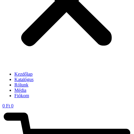
Kezdőlap
Katalógus
Rólunk
Média
Fiókom
0
Ft
0