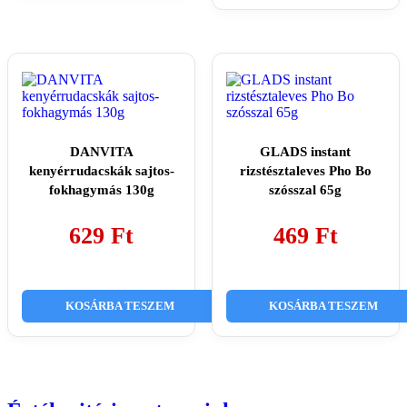
DANVITA
GLADS instant
kenyérrudacskák sajtos-
rizstésztaleves Pho Bo
fokhagymás 130g
szósszal 65g
629
Ft
469
Ft
KOSÁRBA TESZEM
KOSÁRBA TESZEM