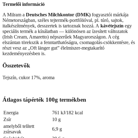
Termelői információ
A Milram a
Deutsches Milchkontor (DMK)
fogyasztói márkája
Németországban, széles tejtermék-portfólióval, pl. túró, sajtok,
italkészítmények, desszertek is tartoznak hozzá. A
kávétejszín
egy
speciális termék a kínálatban — különösen az ízesített változatok
(Irish Cream, Amaretto) népszerűek Magyarországon. A cég
elszántan törekszik a fenntarthatóságra, csomagolás-csökkentésre, és
részt vesz az „Oft länger gut” élelmiszer-megtakarító
kezdeményezésben is.
Összetevők
Tejszín, cukor 17%, aroma
Átlagos tápérték 100g termékben
Energia
761 kJ/182 kcal
Zsír
10 g
amelyből telített
6,9 g
zsírsavak