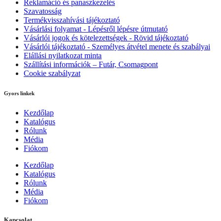
Reklamáció és panaszkezelés
Szavatosság
Termékvisszahívási tájékoztató
Vásárlási folyamat - Lépésről lépésre útmutató
Vásárlói jogok és kötelezettségek - Rövid tájékoztató
Vásárlói tájékoztató - Személyes átvétel menete és szabályai
Elállási nyilatkozat minta
Szállítási információk – Futár, Csomagpont
Cookie szabályzat
Gyors linkek
Kezdőlap
Katalógus
Rólunk
Média
Fiókom
Kezdőlap
Katalógus
Rólunk
Média
Fiókom
Kapcsolat