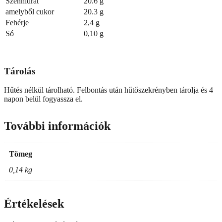
Szénhidrát
20.6 g
amelyből cukor
20.3 g
Fehérje
2,4 g
Só
0,10 g
Tárolás
Hűtés nélkül tárolható. Felbontás után hűtőszekrényben tárolja és 4
napon belül fogyassza el.
További információk
Tömeg
0,14 kg
Értékelések