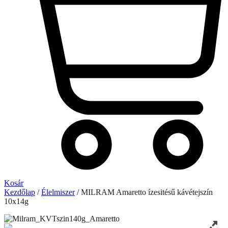
Kosár
Kezdőlap
/
Élelmiszer
/ MILRAM Amaretto ízesitésű kávétejszín
10x14g