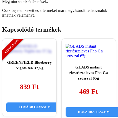
Még nincsenek értékelések.
Csak bejelentkezett és a terméket már megvásárolt felhasználók
írhatnak véleményt.
Kapcsolódó termékek
GREENFIELD Blueberry
GLADS instant
Nights tea 37,5g
rizstésztaleves Pho Ga
szósszal 65g
839
Ft
469
Ft
TOVÁBB OLVASOM
KOSÁRBA TESZEM