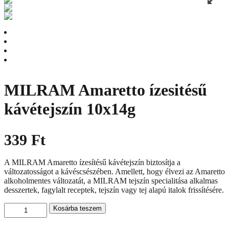
MILRAM Amaretto ízesitésű
kávétejszín 10x14g
339
Ft
A MILRAM Amaretto ízesítésű kávétejszín biztosítja a
változatosságot a kávéscsészében. Amellett, hogy élvezi az Amaretto
alkoholmentes változatát, a MILRAM tejszín specialitása alkalmas
desszertek, fagylalt receptek, tejszín vagy tej alapú italok frissítésére.
MILRAM
Kosárba teszem
Amaretto
ízesitésű