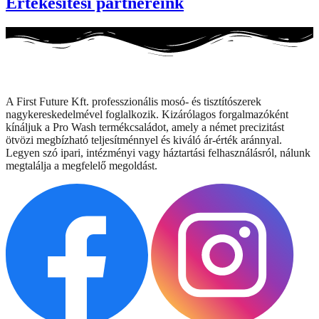
Értékesitési partnereink
A First Future Kft. professzionális mosó- és tisztítószerek
nagykereskedelmével foglalkozik. Kizárólagos forgalmazóként
kínáljuk a Pro Wash termékcsaládot, amely a német precizitást
ötvözi megbízható teljesítménnyel és kiváló ár-érték aránnyal.
Legyen szó ipari, intézményi vagy háztartási felhasználásról, nálunk
megtalálja a megfelelő megoldást.