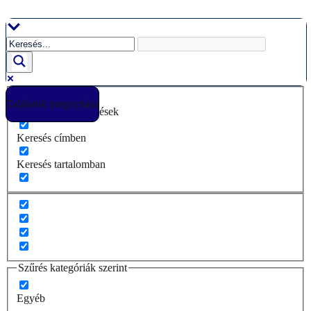
Ugrás
a
tartalomhoz
Találatok megnyitása
Csak pontos egyezések
Keresés címben
Keresés tartalomban
Szűrés kategóriák szerint
Egyéb