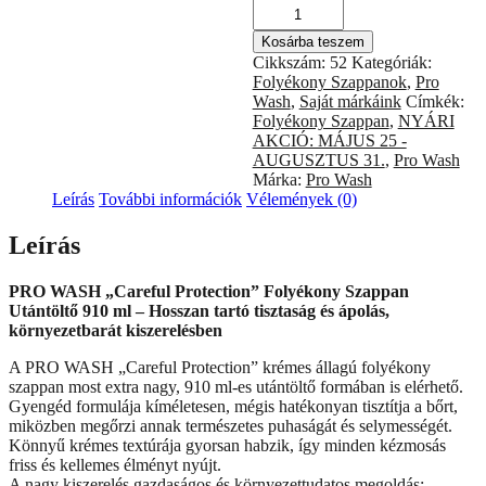
PRO
WASH
Kosárba teszem
„Careful
Cikkszám:
52
Kategóriák:
Protection”
Folyékony Szappanok
,
Pro
Folyékony
Wash
,
Saját márkáink
Címkék:
Szappan
Folyékony Szappan
,
NYÁRI
Utántöltő
AKCIÓ: MÁJUS 25 -
–
AUGUSZTUS 31.
,
Pro Wash
910
Márka:
Pro Wash
g
Leírás
További információk
Vélemények (0)
/
890
Leírás
ml
mennyiség
PRO WASH „Careful Protection” Folyékony Szappan
Utántöltő 910 ml – Hosszan tartó tisztaság és ápolás,
környezetbarát kiszerelésben
A PRO WASH „Careful Protection” krémes állagú folyékony
szappan most extra nagy, 910 ml-es utántöltő formában is elérhető.
Gyengéd formulája kíméletesen, mégis hatékonyan tisztítja a bőrt,
miközben megőrzi annak természetes puhaságát és selymességét.
Könnyű krémes textúrája gyorsan habzik, így minden kézmosás
friss és kellemes élményt nyújt.
A nagy kiszerelés gazdaságos és környezettudatos megoldás: