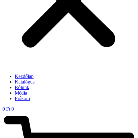
Kezdőlap
Katalógus
Rólunk
Média
Fiókom
0
Ft
0