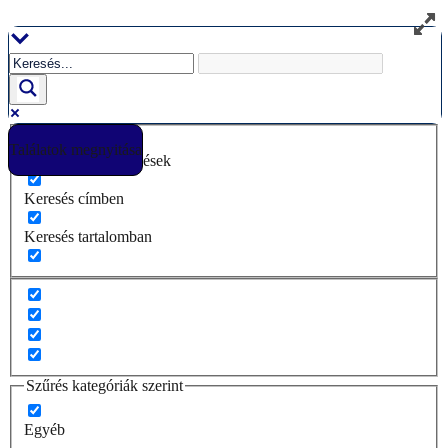
Ugrás
a
tartalomhoz
Találatok megnyitása
Csak pontos egyezések
Keresés címben
Keresés tartalomban
Szűrés kategóriák szerint
Egyéb