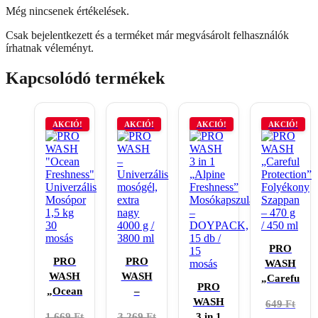
Még nincsenek értékelések.
Csak bejelentkezett és a terméket már megvásárolt felhasználók
írhatnak véleményt.
Kapcsolódó termékek
AKCIÓ!
AKCIÓ!
AKCIÓ!
AKCIÓ!
PRO
PRO
PRO
WASH
WASH
WASH
„Careful
PRO
„Ocean
–
Protection”
WASH
Original
Current
649
Ft
Freshness”
Univerzális
Folyékony
Original
Current
Original
Current
3 in 1
1 669
Ft
3 269
Ft
price
price