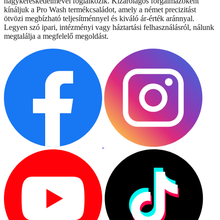
nagykereskedelmével foglalkozik. Kizárólagos forgalmazóként
kínáljuk a Pro Wash termékcsaládot, amely a német precizitást
ötvözi megbízható teljesítménnyel és kiváló ár-érték aránnyal.
Legyen szó ipari, intézményi vagy háztartási felhasználásról, nálunk
megtalálja a megfelelő megoldást.