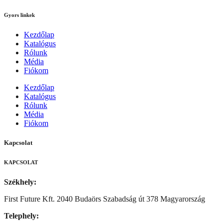
Gyors linkek
Kezdőlap
Katalógus
Rólunk
Média
Fiókom
Kezdőlap
Katalógus
Rólunk
Média
Fiókom
Kapcsolat
KAPCSOLAT
Székhely:
First Future Kft. 2040 Budaörs Szabadság út 378 Magyarország
Telephely: