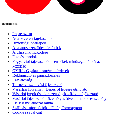
Információk
Impresszum
Adatkezelési tájékoztató
Biztonsági adatlapok
Általános szerződési feltételek
Áruházunk működése
Fizetési módok
Fogyasztói tájékoztató - Termékek minősége, tárolása,
kezelése
GYIK - Gyakran ismételt kérdések
Reklamáció és panaszkezelés
Szavatosság
Termékvisszahívási tájékoztató
Vásárlási folyamat - Lépésről lépésre útmutató
Vásárlói jogok és kötelezettségek - Rövid tájékoztató
Vásárlói tájékoztató - Személyes átvétel menete és szabályai
Elállási nyilatkozat minta
Szállítási információk – Futár, Csomagpont
Cookie szabályzat