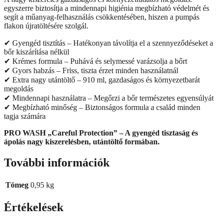
egyszerre biztosítja a mindennapi higiénia megbízható védelmét és
segít a műanyag-felhasználás csökkentésében, hiszen a pumpás
flakon újratöltésére szolgál.
✔ Gyengéd tisztítás – Hatékonyan távolítja el a szennyeződéseket a
bőr kiszárítása nélkül
✔ Krémes formula – Puhává és selymessé varázsolja a bőrt
✔ Gyors habzás – Friss, tiszta érzet minden használatnál
✔ Extra nagy utántöltő – 910 ml, gazdaságos és környezetbarát
megoldás
✔ Mindennapi használatra – Megőrzi a bőr természetes egyensúlyát
✔ Megbízható minőség – Biztonságos formula a család minden
tagja számára
PRO WASH „Careful Protection” – A gyengéd tisztaság és
ápolás nagy kiszerelésben, utántöltő formában.
További információk
Tömeg
0,95 kg
Értékelések