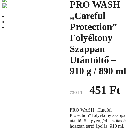
PRO WASH
„Careful
Protection”
Folyékony
Szappan
Utántöltő –
910 g / 890 ml
Original
Curren
451
Ft
price
price
730
Ft
was:
is:
730 Ft.
451 Ft.
PRO WASH „Careful
Protection” folyékony szappan
utántöltő – gyengéd tisztítás és
hosszan tartó ápolás, 910 ml.