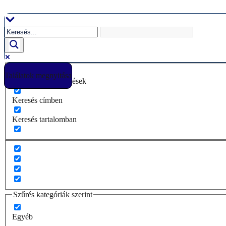
Ugrás
a
tartalomhoz
Találatok megnyitása
Csak pontos egyezések
Keresés címben
Keresés tartalomban
Szűrés kategóriák szerint
Egyéb