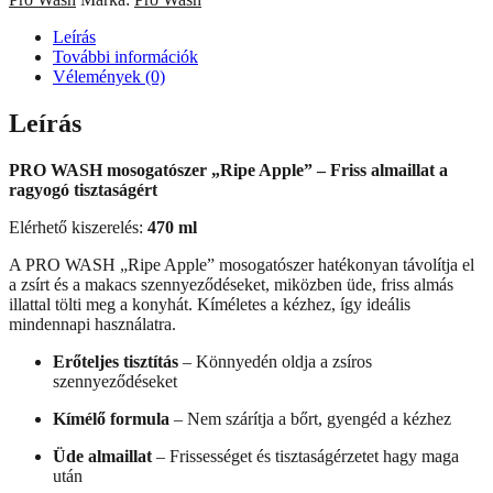
Mosogatószer,
470
Leírás
g
További információk
/
Vélemények (0)
460
ml
Leírás
mennyiség
PRO WASH mosogatószer „Ripe Apple” – Friss almaillat a
ragyogó tisztaságért
Elérhető kiszerelés:
470 ml
A PRO WASH „Ripe Apple” mosogatószer hatékonyan távolítja el
a zsírt és a makacs szennyeződéseket, miközben üde, friss almás
illattal tölti meg a konyhát. Kíméletes a kézhez, így ideális
mindennapi használatra.
Erőteljes tisztítás
– Könnyedén oldja a zsíros
szennyeződéseket
Kímélő formula
– Nem szárítja a bőrt, gyengéd a kézhez
Üde almaillat
– Frissességet és tisztaságérzetet hagy maga
után