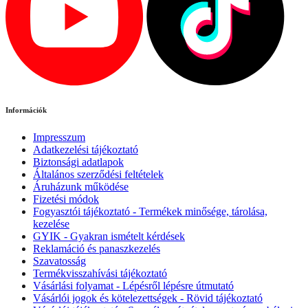
Információk
Impresszum
Adatkezelési tájékoztató
Biztonsági adatlapok
Általános szerződési feltételek
Áruházunk működése
Fizetési módok
Fogyasztói tájékoztató - Termékek minősége, tárolása,
kezelése
GYIK - Gyakran ismételt kérdések
Reklamáció és panaszkezelés
Szavatosság
Termékvisszahívási tájékoztató
Vásárlási folyamat - Lépésről lépésre útmutató
Vásárlói jogok és kötelezettségek - Rövid tájékoztató