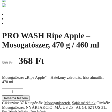
PRO WASH Ripe Apple –
Mosogatószer, 470 g / 460 ml
Original
Current
368
Ft
price
price
599
Ft
was:
is:
599 Ft.
368 Ft.
Mosogatószer „Ripe Apple” – Hatékony zsíroldás, friss almaillat,
470 ml
PRO
WASH
Kosárba teszem
Ripe
Cikkszám:
37
Kategóriák:
Mosogatószerek
,
Saját márkáink
Címkék:
Apple
Mosogatószer
,
NYÁRI AKCIÓ: MÁJUS 25 - AUGUSZTUS 31.
,
–
Pro Wash
Márka:
Pro Wash