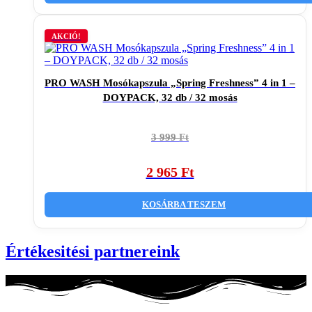
AKCIÓ!
PRO WASH Mosókapszula „Spring Freshness” 4 in 1 –
DOYPACK, 32 db / 32 mosás
Original
Current
3 999
Ft
price
price
was:
is:
2 965
Ft
3
2
999 Ft.
965 Ft.
KOSÁRBA TESZEM
Értékesitési partnereink