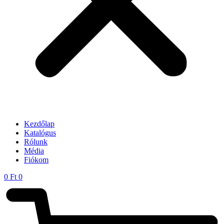
Kezdőlap
Katalógus
Rólunk
Média
Fiókom
0
Ft
0