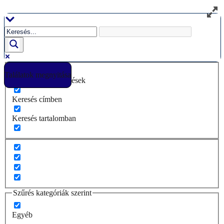
Ugrás
a
tartalomhoz
Találatok megnyitása
Csak pontos egyezések
Keresés címben
Keresés tartalomban
Szűrés kategóriák szerint
Egyéb