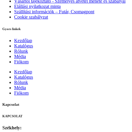
Vásárlói tájékoztató - Személyes átvétel menete és szabályai
Elállási nyilatkozat minta
Szállítási információk – Futár, Csomagpont
Cookie szabályzat
Gyors linkek
Kezdőlap
Katalógus
Rólunk
Média
Fiókom
Kezdőlap
Katalógus
Rólunk
Média
Fiókom
Kapcsolat
KAPCSOLAT
Székhely: