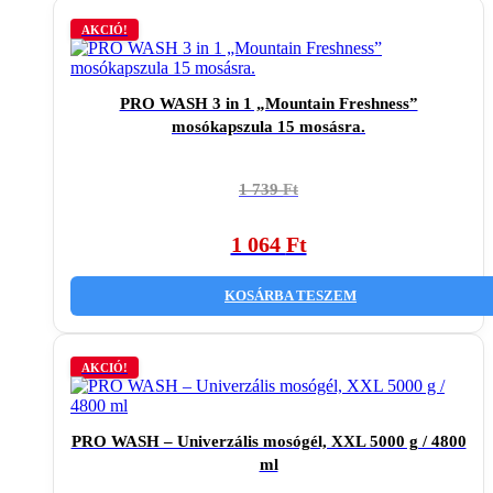
AKCIÓ!
PRO WASH 3 in 1 „Mountain Freshness”
mosókapszula 15 mosásra.
Original
Current
1 739
Ft
price
price
was:
is:
1 064
Ft
1
1
739 Ft.
064 Ft.
KOSÁRBA TESZEM
AKCIÓ!
PRO WASH – Univerzális mosógél, XXL 5000 g / 4800
ml