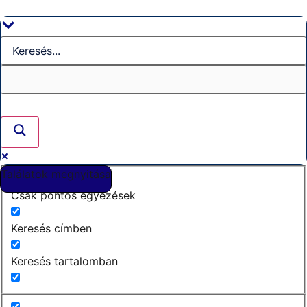
Ugrás
a
tartalomhoz
Találatok megnyitása
Csak pontos egyezések
Keresés címben
Keresés tartalomban