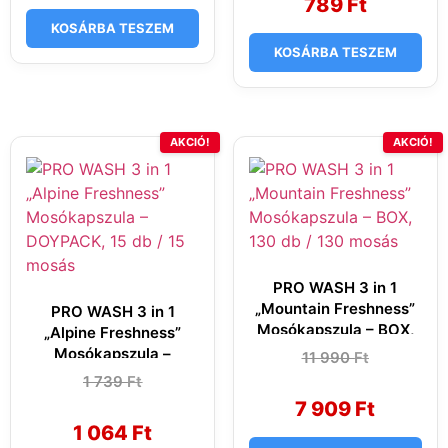
1
789 Ft.
789
Ft
290 Ft.
KOSÁRBA TESZEM
KOSÁRBA TESZEM
AKCIÓ!
AKCIÓ!
PRO WASH 3 in 1
„Mountain Freshness”
PRO WASH 3 in 1
Mosókapszula – BOX,
„Alpine Freshness”
130 db / 130 mosás
Mosókapszula –
11 990
Original
Current
Ft
price
price
DOYPACK, 15 db / 15
1 739
Original
Current
Ft
was:
is:
mosás
price
price
11
7
7 909
Ft
was:
is:
990 Ft.
909 Ft.
1
1
1 064
Ft
739 Ft.
064 Ft.