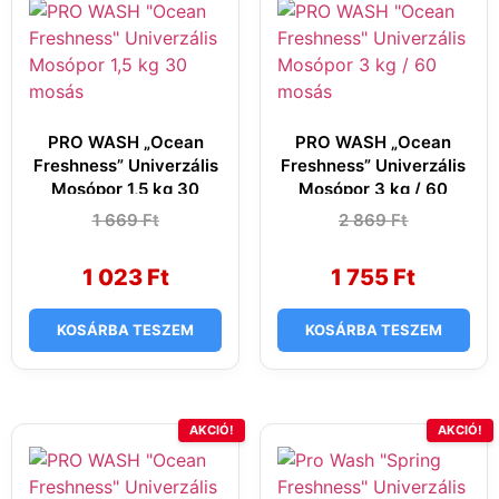
PRO WASH „Ocean
PRO WASH „Ocean
Freshness” Univerzális
Freshness” Univerzális
Mosópor 1,5 kg 30
Mosópor 3 kg / 60
mosás
mosás
1 669
Original
Current
Ft
2 869
Original
Current
Ft
price
price
price
price
was:
is:
was:
is:
1
1
2
1
1 023
Ft
1 755
Ft
669 Ft.
023 Ft.
869 Ft.
755 Ft.
KOSÁRBA TESZEM
KOSÁRBA TESZEM
AKCIÓ!
AKCIÓ!