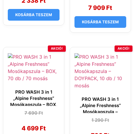
2 338
Ft
was:
is:
790 Ft.
338 Ft.
11
7
7 909
Ft
990 Ft.
909 Ft.
KOSÁRBA TESZEM
KOSÁRBA TESZEM
AKCIÓ!
AKCIÓ!
PRO WASH 3 in 1
„Alpine Freshness”
PRO WASH 3 in 1
Mosókapszula – BOX,
„Alpine Freshness”
70 db / 70 mosás
Mosókapszula –
7 690
Original
Current
Ft
price
price
DOYPACK, 10 db / 10
1 290
Original
Current
Ft
was:
is:
mosás
price
price
7
4
4 699
Ft
was:
is:
690 Ft.
699 Ft.