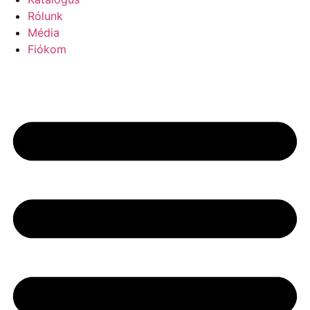
Rólunk
Média
Fiókom