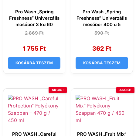
Pro Wash „Spring
Pro Wash „Spring
Freshness” Univerzális
Freshness” Univerzális
mosópor 3 kg 60
mosópor 400 g 5
mosás
mosás
2 869
Original
Current
Ft
590
Original
Current
Ft
price
price
price
price
was:
is:
was:
is:
2
1
590 Ft.
362 Ft.
1 755
Ft
362
Ft
869 Ft.
755 Ft.
KOSÁRBA TESZEM
KOSÁRBA TESZEM
AKCIÓ!
AKCIÓ!
PRO WASH „Careful
PRO WASH „Fruit Mix”