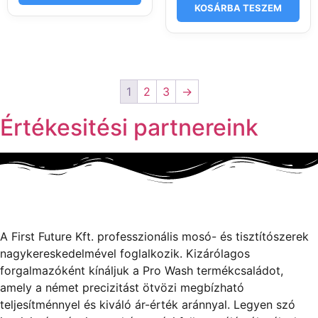
KOSÁRBA TESZEM
1
2
3
→
Értékesitési partnereink
A First Future Kft. professzionális mosó- és tisztítószerek
nagykereskedelmével foglalkozik. Kizárólagos
forgalmazóként kínáljuk a Pro Wash termékcsaládot,
amely a német precizitást ötvözi megbízható
teljesítménnyel és kiváló ár-érték aránnyal. Legyen szó