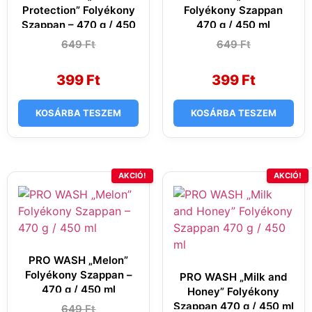
Protection” Folyékony
Folyékony Szappan
Szappan – 470 g / 450
470 g / 450 ml
ml
649
Original
Current
Ft
649
Original
Current
Ft
price
price
price
price
was:
is:
was:
is:
649 Ft.
399 Ft.
649 Ft.
399 Ft.
399
Ft
399
Ft
KOSÁRBA TESZEM
KOSÁRBA TESZEM
AKCIÓ!
AKCIÓ!
PRO WASH „Melon”
Folyékony Szappan –
PRO WASH „Milk and
470 g / 450 ml
Honey” Folyékony
Szappan 470 g / 450 ml
649
Original
Current
Ft