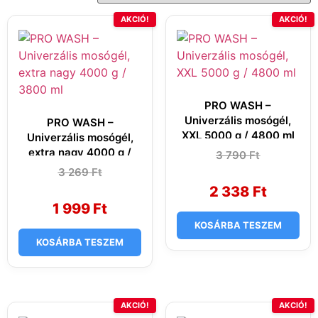
AKCIÓ!
AKCIÓ!
PRO WASH –
Univerzális mosógél,
PRO WASH –
XXL 5000 g / 4800 ml
Univerzális mosógél,
extra nagy 4000 g /
3 790
Original
Current
Ft
price
price
3800 ml
3 269
Original
Current
Ft
was:
is:
price
price
3
2
2 338
Ft
was:
is:
790 Ft.
338 Ft.
3
1
1 999
Ft
269 Ft.
999 Ft.
KOSÁRBA TESZEM
KOSÁRBA TESZEM
AKCIÓ!
AKCIÓ!