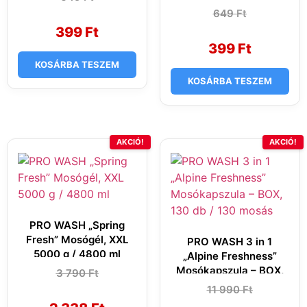
price
price
649
Original
Current
Ft
was:
is:
price
price
649 Ft.
399 Ft.
399
Ft
was:
is:
649 Ft.
399 Ft.
399
Ft
KOSÁRBA TESZEM
KOSÁRBA TESZEM
AKCIÓ!
AKCIÓ!
PRO WASH „Spring
Fresh” Mosógél, XXL
PRO WASH 3 in 1
5000 g / 4800 ml
„Alpine Freshness”
Mosókapszula – BOX,
3 790
Original
Current
Ft
price
price
130 db / 130 mosás
11 990
Original
Current
Ft
was:
is:
price
price
3
2