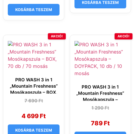
KOSÁRBA TESZEM
KOSÁRBA TESZEM
AKCIÓ!
AKCIÓ!
PRO WASH 3 in 1
„Mountain Freshness”
PRO WASH 3 in 1
Mosókapszula – BOX,
„Mountain Freshness”
70 db / 70 mosás
Mosókapszula –
7 690
Original
Current
Ft
price
price
DOYPACK, 10 db / 10
1 290
Original
Current
Ft
was:
is:
mosás
price
price
7
4
4 699
Ft
was:
is:
690 Ft.
699 Ft.
1
789 Ft.
789
Ft
290 Ft.
KOSÁRBA TESZEM