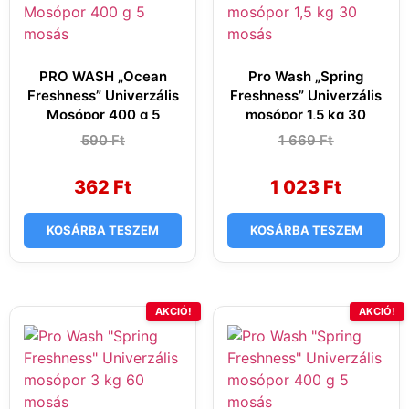
PRO WASH „Ocean
Pro Wash „Spring
Freshness” Univerzális
Freshness” Univerzális
Mosópor 400 g 5
mosópor 1,5 kg 30
mosás
mosás
590
Original
Current
Ft
1 669
Original
Current
Ft
price
price
price
price
was:
is:
was:
is:
590 Ft.
362 Ft.
1
1
362
Ft
1 023
Ft
669 Ft.
023 Ft.
KOSÁRBA TESZEM
KOSÁRBA TESZEM
AKCIÓ!
AKCIÓ!