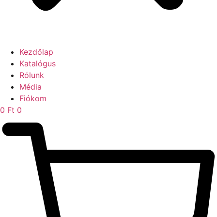
Kezdőlap
Katalógus
Rólunk
Média
Fiókom
0
Ft
0