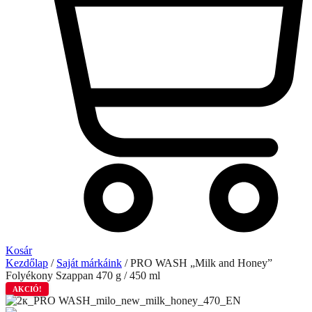
Kosár
Kezdőlap
/
Saját márkáink
/ PRO WASH „Milk and Honey”
Folyékony Szappan 470 g / 450 ml
AKCIÓ!