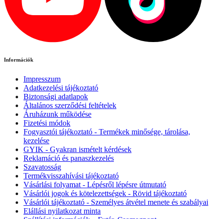
Információk
Impresszum
Adatkezelési tájékoztató
Biztonsági adatlapok
Általános szerződési feltételek
Áruházunk működése
Fizetési módok
Fogyasztói tájékoztató - Termékek minősége, tárolása,
kezelése
GYIK - Gyakran ismételt kérdések
Reklamáció és panaszkezelés
Szavatosság
Termékvisszahívási tájékoztató
Vásárlási folyamat - Lépésről lépésre útmutató
Vásárlói jogok és kötelezettségek - Rövid tájékoztató
Vásárlói tájékoztató - Személyes átvétel menete és szabályai
Elállási nyilatkozat minta