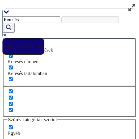
Ugrás
a
tartalomhoz
Találatok megnyitása
Csak pontos egyezések
Keresés címben
Keresés tartalomban
Szűrés kategóriák szerint
Egyéb