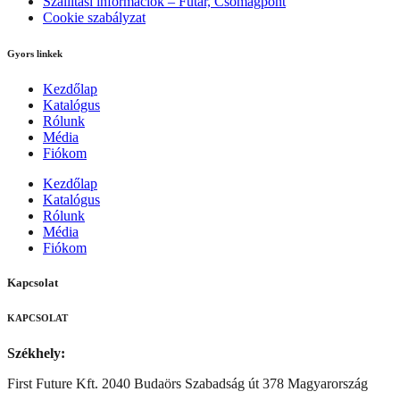
Szállítási információk – Futár, Csomagpont
Cookie szabályzat
Gyors linkek
Kezdőlap
Katalógus
Rólunk
Média
Fiókom
Kezdőlap
Katalógus
Rólunk
Média
Fiókom
Kapcsolat
KAPCSOLAT
Székhely:
First Future Kft. 2040 Budaörs Szabadság út 378 Magyarország