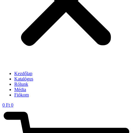
Kezdőlap
Katalógus
Rólunk
Média
Fiókom
0
Ft
0