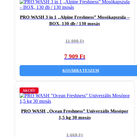
PRO WASH 3 in 1 „Alpine Freshness” Mosókapszula –
BOX, 130 db / 130 mosás
Original
Current
11 990
Ft
price
price
was:
is:
7 909
Ft
11
7
990 Ft.
909 Ft.
KOSÁRBA TESZEM
AKCIÓ!
PRO WASH „Ocean Freshness” Univerzális Mosópor
1,5 kg 30 mosás
Original
Current
1 669
Ft