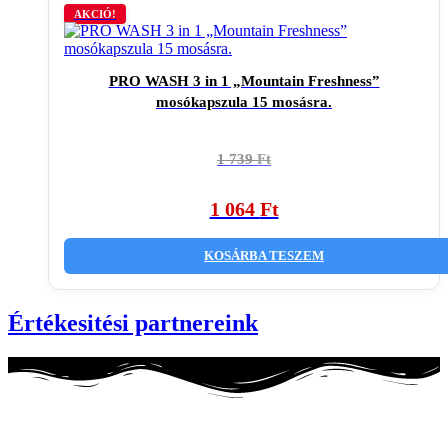
AKCIÓ!
PRO WASH 3 in 1 „Mountain Freshness”
mosókapszula 15 mosásra.
Original
Current
1 739
Ft
price
price
was:
is:
1 064
Ft
1
1
739 Ft.
064 Ft.
KOSÁRBA TESZEM
Értékesitési partnereink