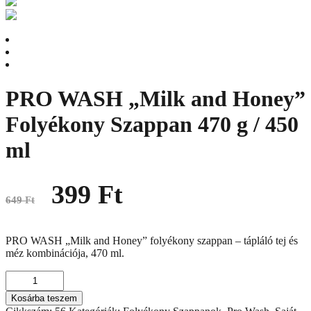
PRO WASH „Milk and Honey”
Folyékony Szappan 470 g / 450
ml
Original
Current
399
Ft
price
price
649
Ft
was:
is:
649 Ft.
399 Ft.
PRO WASH „Milk and Honey” folyékony szappan – tápláló tej és
méz kombinációja, 470 ml.
PRO
WASH
Kosárba teszem
„Milk