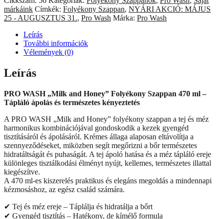
Cikkszám:
56
Kategóriák:
Folyékony Szappanok
,
Pro Wash
,
Saját
and
márkáink
Címkék:
Folyékony Szappan
,
NYÁRI AKCIÓ: MÁJUS
Honey”
25 - AUGUSZTUS 31.
,
Pro Wash
Márka:
Pro Wash
Folyékony
Szappan
Leírás
470
További információk
g
Vélemények (0)
/
450
Leírás
ml
mennyiség
PRO WASH „Milk and Honey” Folyékony Szappan 470 ml –
Tápláló ápolás és természetes kényeztetés
A PRO WASH „Milk and Honey” folyékony szappan a tej és méz
harmonikus kombinációjával gondoskodik a kezek gyengéd
tisztításáról és ápolásáról. Krémes állaga alaposan eltávolítja a
szennyeződéseket, miközben segít megőrizni a bőr természetes
hidratáltságát és puhaságát. A tej ápoló hatása és a méz tápláló ereje
különleges tisztálkodási élményt nyújt, kellemes, természetes illattal
kiegészítve.
A 470 ml-es kiszerelés praktikus és elegáns megoldás a mindennapi
kézmosáshoz, az egész család számára.
✔ Tej és méz ereje – Táplálja és hidratálja a bőrt
✔ Gyengéd tisztítás – Hatékony, de kímélő formula