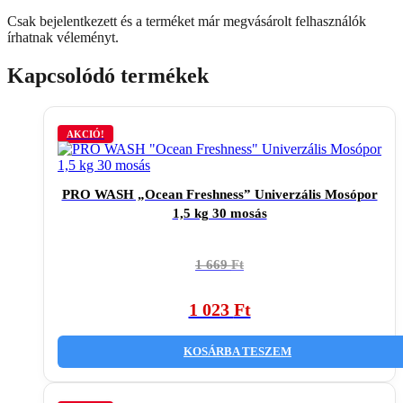
Csak bejelentkezett és a terméket már megvásárolt felhasználók
írhatnak véleményt.
Kapcsolódó termékek
AKCIÓ!
PRO WASH „Ocean Freshness” Univerzális Mosópor
1,5 kg 30 mosás
Original
Current
1 669
Ft
price
price
was:
is:
1 023
Ft
1
1
669 Ft.
023 Ft.
KOSÁRBA TESZEM