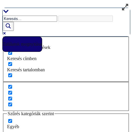
Ugrás
a
tartalomhoz
Találatok megnyitása
Csak pontos egyezések
Keresés címben
Keresés tartalomban
Szűrés kategóriák szerint
Egyéb