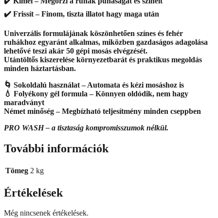
✔️ Kímél – Megőrzi a ruhák puhaságát és színeit
✔️ Frissít – Finom, tiszta illatot hagy maga után
Univerzális formulájának köszönhetően színes és fehér
ruhákhoz egyaránt alkalmas, miközben gazdaságos adagolása
lehetővé teszi akár 50 gépi mosás elvégzését.
Utántöltős kiszerelése környezetbarát és praktikus megoldás
minden háztartásban.
🌀 Sokoldalú használat – Automata és kézi mosáshoz is
💧 Folyékony gél formula – Könnyen oldódik, nem hagy
maradványt
Német minőség – Megbízható teljesítmény minden cseppben
PRO WASH – a tisztaság kompromisszumok nélkül.
További információk
Tömeg
2 kg
Értékelések
Még nincsenek értékelések.