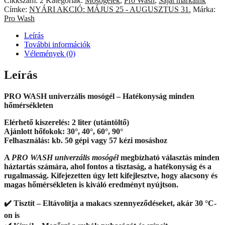
Cikkszám:
2
Kategóriák:
Mosógélek
,
Pro Wash
,
Saját márkáink
mosógél
Címke:
NYÁRI AKCIÓ: MÁJUS 25 - AUGUSZTUS 31.
Márka:
–
Pro Wash
Utántöltő
2000
Leírás
g
További információk
/
Vélemények (0)
1900
ml
Leírás
mennyiség
PRO WASH univerzális mosógél – Hatékonyság minden
hőmérsékleten
Elérhető kiszerelés: 2 liter (utántöltő)
Ajánlott hőfokok: 30°, 40°, 60°, 90°
Felhasználás: kb. 50 gépi vagy 57 kézi mosáshoz
A
PRO WASH univerzális mosógél
megbízható választás minden
háztartás számára, ahol fontos a tisztaság, a hatékonyság és a
rugalmasság. Kifejezetten úgy lett kifejlesztve, hogy alacsony és
magas hőmérsékleten is kiváló eredményt nyújtson.
✔️ Tisztít – Eltávolítja a makacs szennyeződéseket, akár 30 °C-
on is