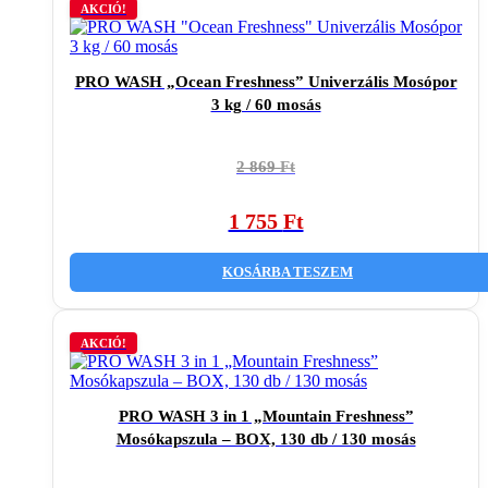
AKCIÓ!
PRO WASH „Ocean Freshness” Univerzális Mosópor
3 kg / 60 mosás
Original
Current
2 869
Ft
price
price
was:
is:
1 755
Ft
2
1
869 Ft.
755 Ft.
KOSÁRBA TESZEM
AKCIÓ!
PRO WASH 3 in 1 „Mountain Freshness”
Mosókapszula – BOX, 130 db / 130 mosás