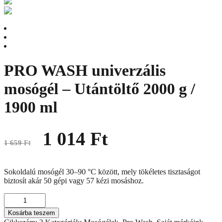
PRO WASH univerzális
mosógél – Utántöltő 2000 g /
1900 ml
Original
Current
1 014
Ft
price
price
1 659
Ft
was:
is:
1
1
659 Ft.
014 Ft.
Sokoldalú mosógél 30–90 °C között, mely tökéletes tisztaságot
biztosít akár 50 gépi vagy 57 kézi mosáshoz.
PRO
WASH
Kosárba teszem
univerzális