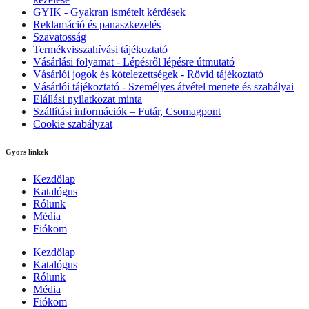
GYIK - Gyakran ismételt kérdések
Reklamáció és panaszkezelés
Szavatosság
Termékvisszahívási tájékoztató
Vásárlási folyamat - Lépésről lépésre útmutató
Vásárlói jogok és kötelezettségek - Rövid tájékoztató
Vásárlói tájékoztató - Személyes átvétel menete és szabályai
Elállási nyilatkozat minta
Szállítási információk – Futár, Csomagpont
Cookie szabályzat
Gyors linkek
Kezdőlap
Katalógus
Rólunk
Média
Fiókom
Kezdőlap
Katalógus
Rólunk
Média
Fiókom