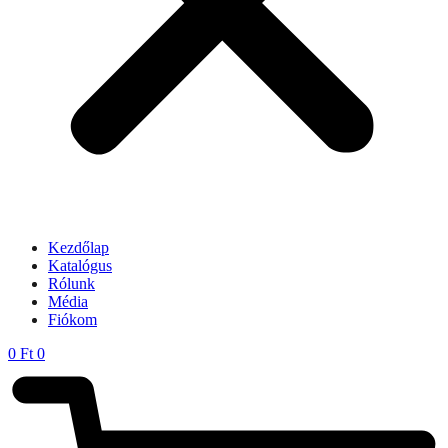
Kezdőlap
Katalógus
Rólunk
Média
Fiókom
0
Ft
0