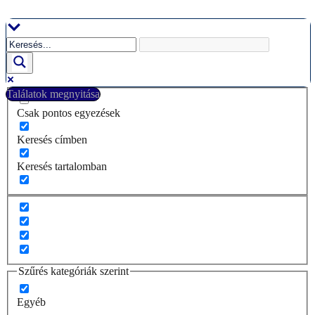
Ugrás
a
tartalomhoz
Találatok megnyitása
Csak pontos egyezések
Keresés címben
Keresés tartalomban
Szűrés kategóriák szerint
Egyéb