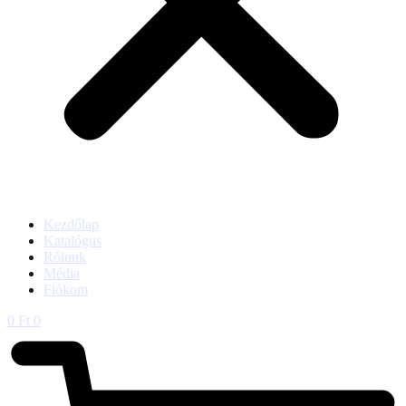
Kezdőlap
Katalógus
Rólunk
Média
Fiókom
0
Ft
0