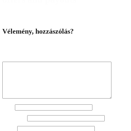
Vélemény, hozzászólás?
Az e-mail címet nem tesszük közzé.
A kötelező mezőket
*
karakterrel jelöltük
Hozzászólás
*
Név
*
E-mail cím
*
Honlap