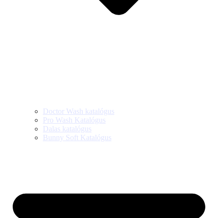
Doctor Wash katalógus
Pro Wash Katalógus
Dalas katalógus
Bunny Soft Katalógus