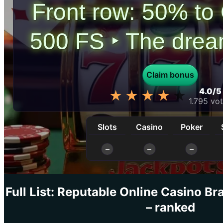
Front row: 50% to
500 FS ‣ The dream
Claim bonus
4.0
/
5
★★★★★
★★★★★
1.795
vot
Slots
Casino
Poker
Full List: Reputable Online Casino B
– ranked
Információk