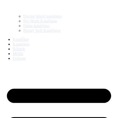
Doctor Wash katalógus
Pro Wash Katalógus
Dalas katalógus
Bunny Soft Katalógus
Kezdőlap
Katalógus
Rólunk
Média
Fiókom