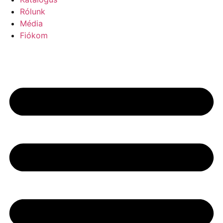
Rólunk
Média
Fiókom