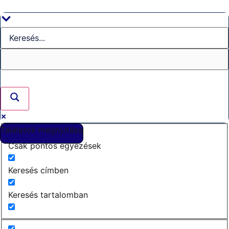
Ugrás
a
tartalomhoz
Találatok megnyitása
Csak pontos egyezések
Keresés címben
Keresés tartalomban