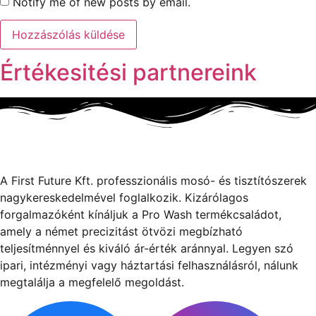
Notify me of new posts by email.
Értékesitési partnereink
A First Future Kft. professzionális mosó- és tisztítószerek
nagykereskedelmével foglalkozik. Kizárólagos
forgalmazóként kínáljuk a Pro Wash termékcsaládot,
amely a német precizitást ötvözi megbízható
teljesítménnyel és kiváló ár-érték aránnyal. Legyen szó
ipari, intézményi vagy háztartási felhasználásról, nálunk
megtalálja a megfelelő megoldást.