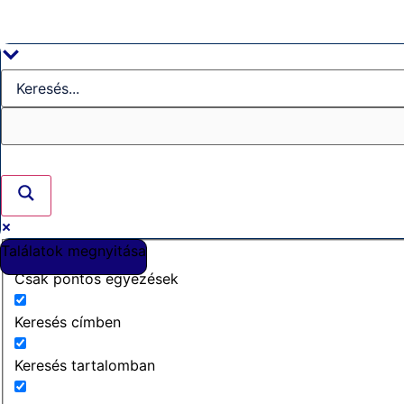
Találatok megnyitása
Csak pontos egyezések
Keresés címben
Keresés tartalomban