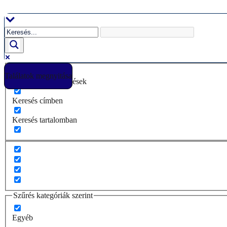
Ugrás
a
tartalomhoz
Találatok megnyitása
Csak pontos egyezések
Keresés címben
Keresés tartalomban
Szűrés kategóriák szerint
Egyéb