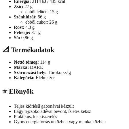
Energia:
2114 kJ / 435 kcal
Zsír:
27 g
ebből telített: 15 g
Szénhidrát:
56 g
ebből cukor: 26 g
Rost:
4,3 g
Fehérje:
8,1 g
Só:
0,86 g
📐
Termékadatok
Nettó tömeg:
114 g
Márka:
DARE
Származási hely:
Törökország
Kategória:
Élelmiszer
⭐
Előnyök
Teljes kiőrlésű gabonával készült
Lágy tejcsokoládéval bevont, ízletes keksz
Praktikus, kis kiszerelés
Gyors energiaforrás útközben vagy munka közben