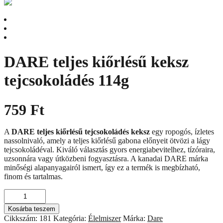
DARE teljes kiőrlésű keksz
tejcsokoládés 114g
759
Ft
A
DARE teljes kiőrlésű tejcsokoládés keksz
egy ropogós, ízletes
nassolnivaló, amely a teljes kiőrlésű gabona előnyeit ötvözi a lágy
tejcsokoládéval. Kiváló választás gyors energiabevitelhez, tízóraira,
uzsonnára vagy útközbeni fogyasztásra. A kanadai DARE márka
minőségi alapanyagairól ismert, így ez a termék is megbízható,
finom és tartalmas.
DARE
teljes
Kosárba teszem
kiőrlésű
Cikkszám:
181
Kategória:
Élelmiszer
Márka:
Dare
keksz