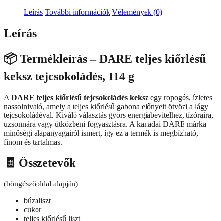
tejcsokoládés
Leírás
További információk
Vélemények (0)
114g
mennyiség
Leírás
📦
Termékleírás – DARE teljes kiőrlésű
keksz tejcsokoládés, 114 g
A
DARE teljes kiőrlésű tejcsokoládés keksz
egy ropogós, ízletes
nassolnivaló, amely a teljes kiőrlésű gabona előnyeit ötvözi a lágy
tejcsokoládéval. Kiváló választás gyors energiabevitelhez, tízóraira,
uzsonnára vagy útközbeni fogyasztásra. A kanadai DARE márka
minőségi alapanyagairól ismert, így ez a termék is megbízható,
finom és tartalmas.
🧾
Összetevők
(böngészőoldal alapján)
búzaliszt
cukor
teljes kiőrlésű liszt