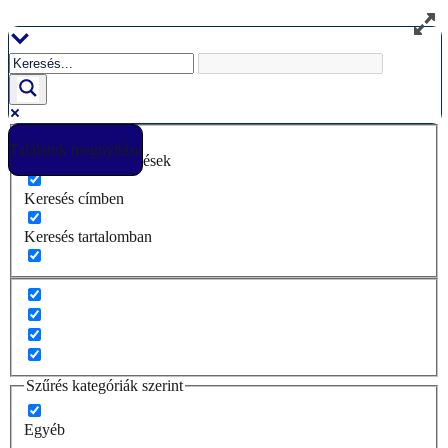
Ugrás
a
tartalomhoz
Találatok megnyitása
Csak pontos egyezések
Keresés címben
Keresés tartalomban
Szűrés kategóriák szerint
Egyéb