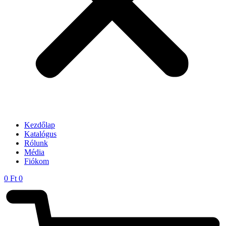
Kezdőlap
Katalógus
Rólunk
Média
Fiókom
0
Ft
0