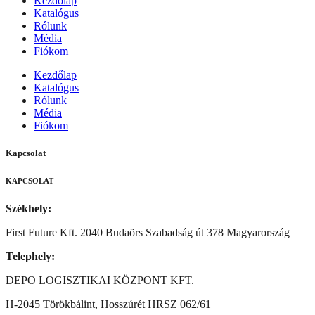
Kezdőlap
Katalógus
Rólunk
Média
Fiókom
Kezdőlap
Katalógus
Rólunk
Média
Fiókom
Kapcsolat
KAPCSOLAT
Székhely:
First Future Kft. 2040 Budaörs Szabadság út 378 Magyarország
Telephely:
DEPO LOGISZTIKAI KÖZPONT KFT.
H-2045 Törökbálint, Hosszúrét HRSZ 062/61