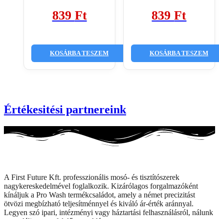
839
Ft
839
Ft
KOSÁRBA TESZEM
KOSÁRBA TESZEM
Értékesitési partnereink
A First Future Kft. professzionális mosó- és tisztítószerek
nagykereskedelmével foglalkozik. Kizárólagos forgalmazóként
kínáljuk a Pro Wash termékcsaládot, amely a német precizitást
ötvözi megbízható teljesítménnyel és kiváló ár-érték aránnyal.
Legyen szó ipari, intézményi vagy háztartási felhasználásról, nálunk