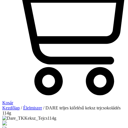
Kosár
Kezdőlap
/
Élelmiszer
/ DARE teljes kiőrlésű keksz tejcsokoládés
114g