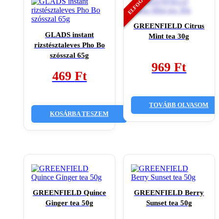
GREENFIELD Citrus
GLADS instant
Mint tea 30g
rizstésztaleves Pho Bo
szósszal 65g
969
Ft
469
Ft
TOVÁBB OLVASOM
KOSÁRBA TESZEM
GREENFIELD Quince
GREENFIELD Berry
Ginger tea 50g
Sunset tea 50g