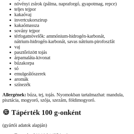
növényi zsírok (pálma, napraforgó, gyapotmag, repce)
teljes tejpor
kakaóvaj
invertcukorszirup
kakaómassza
sovány tejpor
térfogatnövelők: ammónium‑hidrogén‑karbonát,
nátrium‑hidrogén‑karbonát, savas nátrium‑pirofoszfát
vaj
pasztőrözött tojás
árpamaláta‑kivonat
búzakorpa
só
emulgeálószerek
aromák
színezék
Allergének:
búza, tej, tojás. Nyomokban tartalmazhat: mandula,
pisztácia, mogyoró, szója, szezám, földimogyoró.
🍪
Tápérték 100 g-onként
(gyártói adatok alapján)