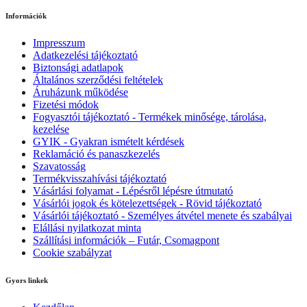
Információk
Impresszum
Adatkezelési tájékoztató
Biztonsági adatlapok
Általános szerződési feltételek
Áruházunk működése
Fizetési módok
Fogyasztói tájékoztató - Termékek minősége, tárolása,
kezelése
GYIK - Gyakran ismételt kérdések
Reklamáció és panaszkezelés
Szavatosság
Termékvisszahívási tájékoztató
Vásárlási folyamat - Lépésről lépésre útmutató
Vásárlói jogok és kötelezettségek - Rövid tájékoztató
Vásárlói tájékoztató - Személyes átvétel menete és szabályai
Elállási nyilatkozat minta
Szállítási információk – Futár, Csomagpont
Cookie szabályzat
Gyors linkek