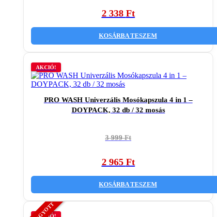
was:
is:
2 338
Ft
3
2
790 Ft.
338 Ft.
KOSÁRBA TESZEM
AKCIÓ!
PRO WASH Univerzális Mosókapszula 4 in 1 –
DOYPACK, 32 db / 32 mosás
Original
Current
3 999
Ft
price
price
was:
is:
2 965
Ft
3
2
999 Ft.
965 Ft.
KOSÁRBA TESZEM
AKCIÓ!