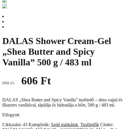
DALAS Shower Cream-Gel
„Shea Butter and Spicy
Vanilla” 500 g / 483 ml
Original
Current
606
Ft
price
price
990
Ft
was:
is:
990 Ft.
606 Ft.
DALAS „Shea Butter and Spicy Vanilla” tusfürdő – shea vajjal és
fűszeres vaníliával, táplálja és hidratálja a bőrt, 500 g / 483 ml.
Elfogyott
Cikkszám:
43
Kategóriák:
Saját márkáink
,
Tusfürdők
Címke: