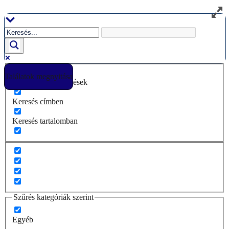
Ugrás
a
tartalomhoz
Találatok megnyitása
Csak pontos egyezések
Keresés címben
Keresés tartalomban
Szűrés kategóriák szerint
Egyéb