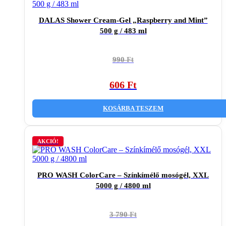
DALAS Shower Cream-Gel „Raspberry and Mint”
500 g / 483 ml
Original
Current
990
Ft
price
price
was:
is:
606
Ft
990 Ft.
606 Ft.
KOSÁRBA TESZEM
AKCIÓ!
PRO WASH ColorCare – Színkímélő mosógél, XXL
5000 g / 4800 ml
Original
Current
3 790
Ft
price
price