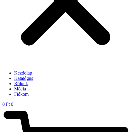
Kezdőlap
Katalógus
Rólunk
Média
Fiókom
0
Ft
0