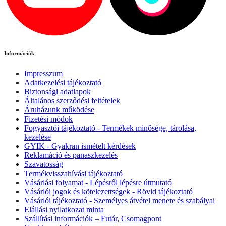
Információk
Impresszum
Adatkezelési tájékoztató
Biztonsági adatlapok
Általános szerződési feltételek
Áruházunk működése
Fizetési módok
Fogyasztói tájékoztató - Termékek minősége, tárolása,
kezelése
GYIK - Gyakran ismételt kérdések
Reklamáció és panaszkezelés
Szavatosság
Termékvisszahívási tájékoztató
Vásárlási folyamat - Lépésről lépésre útmutató
Vásárlói jogok és kötelezettségek - Rövid tájékoztató
Vásárlói tájékoztató - Személyes átvétel menete és szabályai
Elállási nyilatkozat minta
Szállítási információk – Futár, Csomagpont