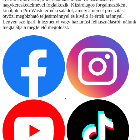
nagykereskedelmével foglalkozik. Kizárólagos forgalmazóként
kínáljuk a Pro Wash termékcsaládot, amely a német precizitást
ötvözi megbízható teljesítménnyel és kiváló ár-érték aránnyal.
Legyen szó ipari, intézményi vagy háztartási felhasználásról, nálunk
megtalálja a megfelelő megoldást.