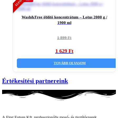
Wash&Free öblítő koncentrátum – Lotus 2000 g /
1900 ml
Original
Current
1 899
Ft
price
price
was:
is:
1 629
Ft
1
1
899 Ft.
629 Ft.
TOVÁBB OLVASOM
Értékesitési partnereink
A First Future Kft. professzionális mosó- és tisztítószerek