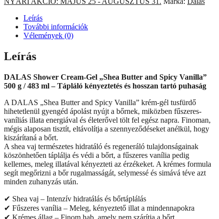
NYÁRI AKCIÓ: MÁJUS 25 - AUGUSZTUS 31.
Márka:
Dalas
Leírás
További információk
Vélemények (0)
Leírás
DALAS Shower Cream-Gel „Shea Butter and Spicy Vanilla”
500 g / 483 ml – Tápláló kényeztetés és hosszan tartó puhaság
A DALAS „Shea Butter and Spicy Vanilla” krém-gél tusfürdő
hihetetlenül gyengéd ápolást nyújt a bőrnek, miközben fűszeres-
vaníliás illata energiával és életerővel tölt fel egész napra. Finoman,
mégis alaposan tisztít, eltávolítja a szennyeződéseket anélkül, hogy
kiszárítaná a bőrt.
A shea vaj természetes hidratáló és regeneráló tulajdonságainak
köszönhetően táplálja és védi a bőrt, a fűszeres vanília pedig
kellemes, meleg illatával kényezteti az érzékeket. A krémes formula
segít megőrizni a bőr rugalmasságát, selymessé és simává téve azt
minden zuhanyzás után.
✔ Shea vaj – Intenzív hidratálás és bőrtáplálás
✔ Fűszeres vanília – Meleg, kényeztető illat a mindennapokra
✔ Krémes állag – Finom hab, amely nem szárítja a bőrt