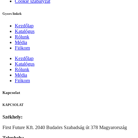
Cookie szabályzat
Gyors linkek
Kezdőlap
Katalógus
Rólunk
Média
Fiókom
Kezdőlap
Katalógus
Rólunk
Média
Fiókom
Kapcsolat
KAPCSOLAT
Székhely:
First Future Kft. 2040 Budaörs Szabadság út 378 Magyarország
Telephely: