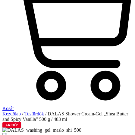
Kosár
Kezdőlap
/
Tusfürdők
/ DALAS Shower Cream-Gel „Shea Butter
and Spicy Vanilla” 500 g / 483 ml
AKCIÓ!