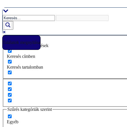
Ugrás
a
tartalomhoz
Találatok megnyitása
Csak pontos egyezések
Keresés címben
Keresés tartalomban
Szűrés kategóriák szerint
Egyéb