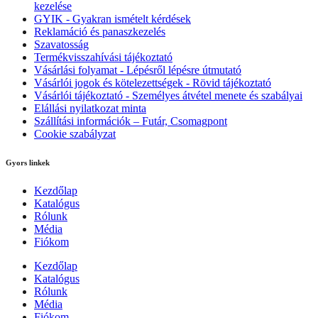
kezelése
GYIK - Gyakran ismételt kérdések
Reklamáció és panaszkezelés
Szavatosság
Termékvisszahívási tájékoztató
Vásárlási folyamat - Lépésről lépésre útmutató
Vásárlói jogok és kötelezettségek - Rövid tájékoztató
Vásárlói tájékoztató - Személyes átvétel menete és szabályai
Elállási nyilatkozat minta
Szállítási információk – Futár, Csomagpont
Cookie szabályzat
Gyors linkek
Kezdőlap
Katalógus
Rólunk
Média
Fiókom
Kezdőlap
Katalógus
Rólunk
Média
Fiókom