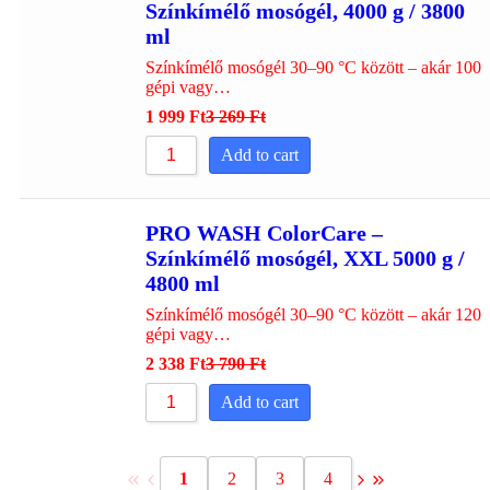
Színkímélő mosógél, 4000 g / 3800
ml
Színkímélő mosógél 30–90 °C között – akár 100
gépi vagy…
1 999
Ft
3 269
Ft
Add to cart
PRO WASH ColorCare –
Színkímélő mosógél, XXL 5000 g /
4800 ml
Színkímélő mosógél 30–90 °C között – akár 120
gépi vagy…
2 338
Ft
3 790
Ft
Add to cart
1
2
3
4