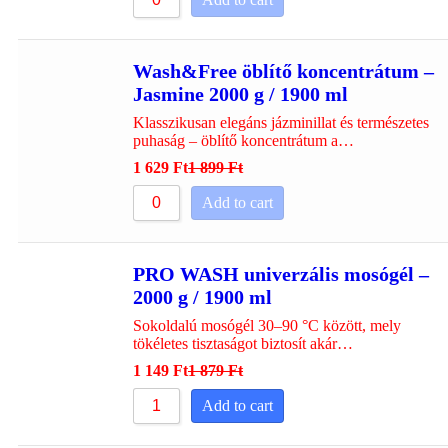
Wash&Free öblítő koncentrátum –
Jasmine 2000 g / 1900 ml
Klasszikusan elegáns jázminillat és természetes
puhaság – öblítő koncentrátum a…
1 629
Ft
1 899
Ft
Add to cart
PRO WASH univerzális mosógél –
2000 g / 1900 ml
Sokoldalú mosógél 30–90 °C között, mely
tökéletes tisztaságot biztosít akár…
1 149
Ft
1 879
Ft
Add to cart