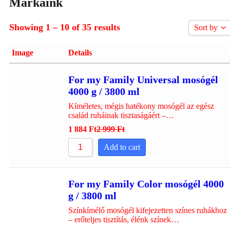
Márkáink
Showing 1 – 10 of 35 results
Sort by
Sort by P
Image
Details
Sort by R
Sort by P
For my Family Universal mosógél
4000 g / 3800 ml
Sort by P
Sort by 
Kíméletes, mégis hatékony mosógél az egész
család ruháinak tisztaságáért –…
Sort by 
1 884
Ft
2 999
Ft
Sort by 
Add to cart
Sort by
For my Family Color mosógél 4000
g / 3800 ml
Színkímélő mosógél kifejezetten színes ruhákhoz
– erőteljes tisztítás, élénk színek…