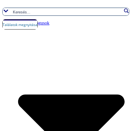
Ugrás
a
tartalomhoz
Márka katalógusok
Találatok megnyitása