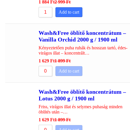
1 884
Ft
2 999
Ft
Add to cart
Wash&Free öblítő koncentrátum –
Vanilla Orchid 2000 g / 1900 ml
Kényeztetően puha ruhák és hosszan tartó, édes-
virágos illat – koncentrált…
1 629
Ft
1 899
Ft
Add to cart
Wash&Free öblítő koncentrátum –
Lotus 2000 g / 1900 ml
Friss, virágos illat és selymes puhaság minden
öblítés után –…
1 629
Ft
1 899
Ft
Add to cart