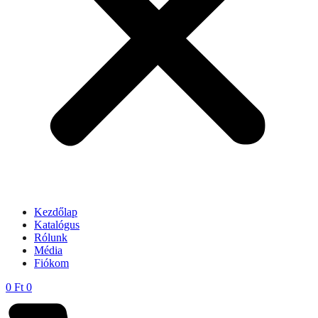
Kezdőlap
Katalógus
Rólunk
Média
Fiókom
0
Ft
0