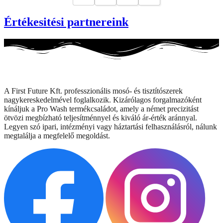
Értékesitési partnereink
A First Future Kft. professzionális mosó- és tisztítószerek
nagykereskedelmével foglalkozik. Kizárólagos forgalmazóként
kínáljuk a Pro Wash termékcsaládot, amely a német precizitást
ötvözi megbízható teljesítménnyel és kiváló ár-érték aránnyal.
Legyen szó ipari, intézményi vagy háztartási felhasználásról, nálunk
megtalálja a megfelelő megoldást.