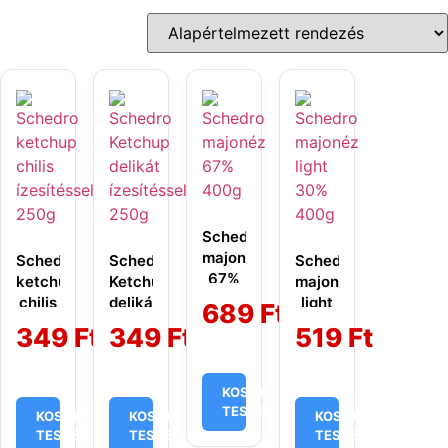
Schedro
majonéz
Schedro
Schedro
Schedro
67%
ketchup
Ketchup
majonéz
400g
chilis
delikát
light
689
Ft
ízesítéssel
ízesítéssel
30%
349
Ft
349
Ft
519
Ft
250g
250g
400g
KOSÁRBA
TESZEM
KOSÁRBA
KOSÁRBA
KOSÁRBA
TESZEM
TESZEM
TESZEM