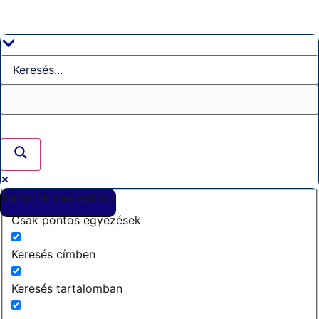
Találatok megnyitása
Csak pontos egyezések
Keresés címben
Keresés tartalomban