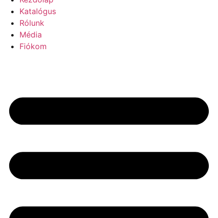
Katalógus
Rólunk
Média
Fiókom