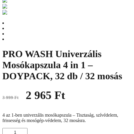
PRO WASH Univerzális
Mosókapszula 4 in 1 –
DOYPACK, 32 db / 32 mosás
Original
Current
2 965
Ft
price
price
3 999
Ft
was:
is:
3
2
999 Ft.
965 Ft.
4 az 1-ben univerzális mosókapszula – Tisztaság, szívédelem,
frissesség és mosógép-védelem, 32 mosásra.
PRO