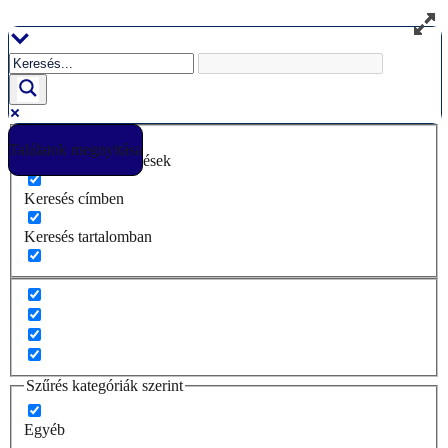
Ugrás
a
tartalomhoz
Találatok megnyitása
Csak pontos egyezések
Keresés címben
Keresés tartalomban
Szűrés kategóriák szerint
Egyéb