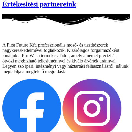
Értékesitési partnereink
A First Future Kft. professzionális mosó- és tisztítószerek
nagykereskedelmével foglalkozik. Kizárólagos forgalmazóként
kínáljuk a Pro Wash termékcsaládot, amely a német precizitást
ötvözi megbízható teljesítménnyel és kiváló ár-érték aránnyal.
Legyen szó ipari, intézményi vagy háztartási felhasználásról, nálunk
megtalálja a megfelelő megoldást.