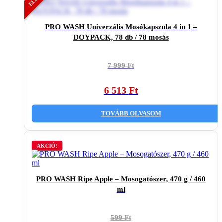
PRO WASH Univerzális Mosókapszula 4 in 1 –
DOYPACK, 78 db / 78 mosás
Original
Current
7 999
Ft
price
price
was:
is:
6 513
Ft
7
6
999 Ft.
513 Ft.
TOVÁBB OLVASOM
AKCIÓ!
PRO WASH Ripe Apple – Mosogatószer, 470 g / 460
ml
Original
Current
599
Ft