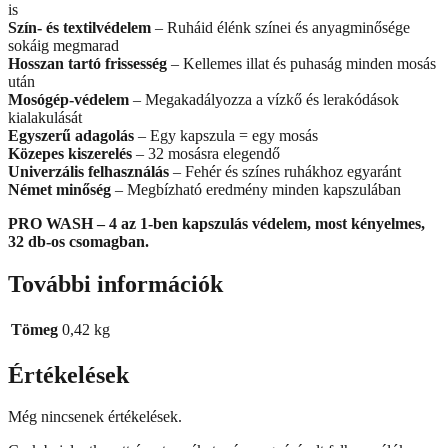
is
Szín- és textilvédelem
– Ruháid élénk színei és anyagminősége
sokáig megmarad
Hosszan tartó frissesség
– Kellemes illat és puhaság minden mosás
után
Mosógép-védelem
– Megakadályozza a vízkő és lerakódások
kialakulását
Egyszerű adagolás
– Egy kapszula = egy mosás
Közepes kiszerelés
– 32 mosásra elegendő
Univerzális felhasználás
– Fehér és színes ruhákhoz egyaránt
Német minőség
– Megbízható eredmény minden kapszulában
PRO WASH – 4 az 1-ben kapszulás védelem, most kényelmes,
32 db-os csomagban.
További információk
Tömeg
0,42 kg
Értékelések
Még nincsenek értékelések.