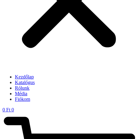
Kezdőlap
Katalógus
Rólunk
Média
Fiókom
0
Ft
0