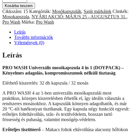
WASH
Kosárba teszem
Univerzális
Cikkszám:
15
Kategóriák:
Mosókapszulák
,
Saját márkáink
Címkék:
Mosókapszula
Mosokapszula
,
NYÁRI AKCIÓ: MÁJUS 25 - AUGUSZTUS 31.
,
4
Pro Wash
Márka:
Pro Wash
in
1
Leírás
–
További információk
DOYPACK,
Vélemények (0)
32
db
Leírás
/
32
mosás
PRO WASH Univerzális mosókapszula 4 in 1 (DOYPACK) –
mennyiség
Kényelmes adagolás, kompromisszumok nélküli tisztaság
Elérhető kiszerelés: 32 db kapszula / 32 mosás
A PRO WASH 4 az 1-ben univerzális mosókapszulái most
praktikus, közepes kiszerelésben érhetők el, így ideális választás a
rendszeres mosásokhoz. A kapszulák könnyen adagolhatók, és már
20 °C-tól hatékonyan tisztítanak. Egy kapsula négy funkciót egyesít:
erőteljes folteltávolítás, szín- és textilvédelem, hosszan tartó
frissesség és puhaság, valamint mosógép-védelem.
Erőteljes tisztítóerő
– Makacs foltok eltávolítása alacsony hőfokon