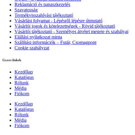
Reklamáció és panaszkezelés
Szavatosság
Termékvisszahívási tájékoztató
Vásárlási folyamat - Lépésről lépésre útmutató
Vásárlói jogok és kötelezettségek - Rövid tájékoztató
Vásárlói tájékoztató - Személyes átvétel menete és szabályai
Elállási nyilatkozat minta
Szállítási információk – Futár, Csomagpont
Cookie szabályzat
Gyors linkek
Kezdőlap
Katalógus
Rólunk
Média
Fiókom
Kezdőlap
Katalógus
Rólunk
Média
Fiókom