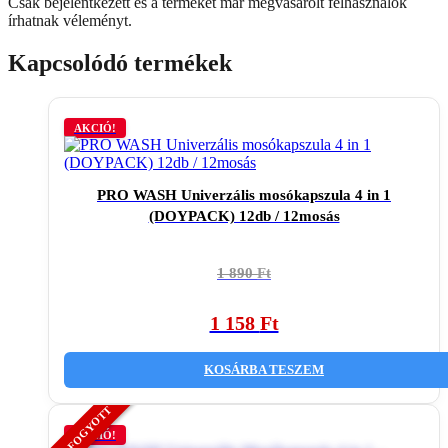
Csak bejelentkezett és a terméket már megvásárolt felhasználók
írhatnak véleményt.
Kapcsolódó termékek
AKCIÓ!
PRO WASH Univerzális mosókapszula 4 in 1
(DOYPACK) 12db / 12mosás
Original
Current
1 890
Ft
price
price
was:
is:
1 158
Ft
1
1
890 Ft.
158 Ft.
KOSÁRBA TESZEM
AKCIÓ!