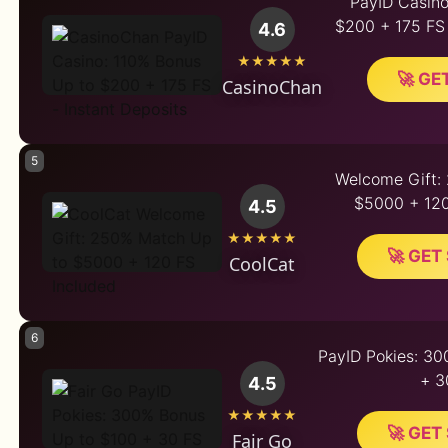
PayID Casino
Vásárlási folyamat - Lépésről lépésre útmutató
$200 + 175 FS 
4.6
Vásárlói jogok és kötelezettségek - Rövid
★★★★★
tájékoztató
🚀 GE
CasinoChan
Vásárlói tájékoztató - Személyes átvétel menete és
szabályai
Elállási nyilatkozat minta
Szállítási információk – Futár, Csomagpont
5
Welcome Gift:
Cookie szabályzat
$5000 + 120
4.5
Gyors linkek
★★★★★
Kezdőlap
🚀 GET
CoolCat
Katalógus
Rólunk
Média
6
Fiókom
PayID Pokies: 3
Kezdőlap
+ 3
4.5
Katalógus
★★★★★
Rólunk
🚀 GET
Fair Go
Média