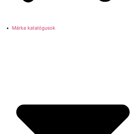
Márka katalógusok