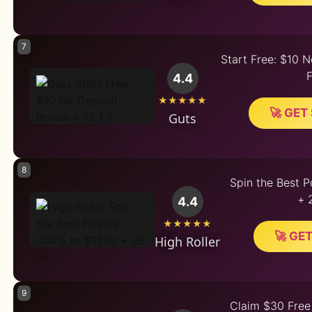
Fiókom
Kapcsolat
7
Start Free: $10 
KAPCSOLAT
4.4
Székhely:
★★★★★
🚀 GET
First Future Kft. 2040 Budaörs Szabadság út 378
Guts
Magyarország
Telephely:
8
Spin the Best 
DEPO LOGISZTIKAI KÖZPONT KFT.
+ 
4.4
H-2045 Törökbálint, Hosszúrét HRSZ 062/61
★★★★★
🚀 GE
Email: ertekesites@firstfuture.hu
High Roller
© 2026 All Rights Reserved.
WordPress Cookie Bővítmény a Real Cookie Bannertől
Vásárolj 30.000Ft értékben, és ingyen
9
kiszállítjuk a rendelésed
Claim $30 Free