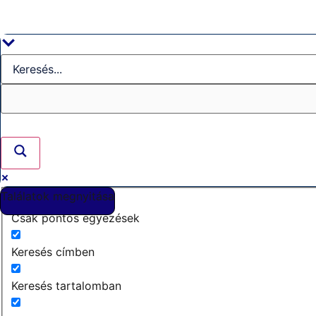
Találatok megnyitása
Csak pontos egyezések
Keresés címben
Keresés tartalomban