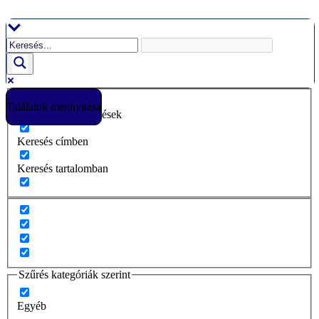
Ugrás
a
tartalomhoz
Találatok megnyitása
Csak pontos egyezések
Keresés címben
Keresés tartalomban
Szűrés kategóriák szerint
Egyéb