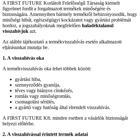
A FIRST FUTURE Korlátolt Felelősségű Társaság kiemelt
figyelmet fordít a forgalmazott termékek minőségére és
biztonságára. Amennyiben bármely termékről bebizonyosodik, hogy
minőségi hibát, egészségügyi kockázatot vagy gyártási problémát
hordoz, a jogszabályoknak megfelelően
haladéktalanul
visszahívjuk
azt.
Az alábbi tájékoztató a termékvisszahívás esetén alkalmazott
eljárásunkat mutatja be.
1. A visszahívás oka
A termékvisszahívás oka lehet többek között:
gyártási hiba,
szennyeződés gyanúja,
téves vagy hiányos címkézés,
romlás vagy minőségromlás,
csomagolási sérülés,
a gyártó vagy hatóság által elrendelt visszahívás.
A FIRST FUTURE Kft. minden esetben a vásárlók biztonságát
helyezi előtérbe.
2. A visszahívással érintett termék adatai