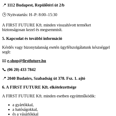
📍
1112 Budapest, Repülőtéri út 2/b
🕒 Nyitvatartás: H–P: 8:00–15:30
A FIRST FUTURE Kft. minden visszahívott terméket
biztonságosan kezel és megsemmisít.
5. Kapcsolat és további információ
Kérdés vagy bizonytalanság esetén ügyfélszolgálatunk készséggel
segít:
📧
e-shop@firstfuture.hu
📞
(06 20) 433 7842
📍
2040 Budaörs, Szabadság út 378. Fsz. 1. ajtó
6. A FIRST FUTURE Kft. elkötelezettsége
A FIRST FUTURE Kft. minden esetben együttműködik:
a gyártókkal,
a hatóságokkal,
és a vásárlókkal