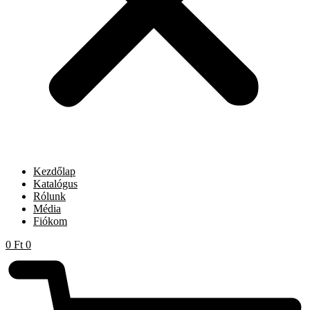
Kezdőlap
Katalógus
Rólunk
Média
Fiókom
0
Ft
0