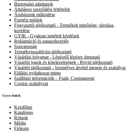
Biztonsági adatlapok
Általános szerződési feltételek
Áruházunk működése
Fizetési módok
Fogyasztói tájékoztató - Termékek minősége, tárolása,
kezelése
GYIK - Gyakran ismételt kérdések
Reklamáció és panaszkezelés
Szavatosság
Termékvisszahívási tájékoztató
Vásárlási folyamat - Lépésről lépésre útmutató
Vásárlói jogok és kötelezettségek - Rövid tájékoztató
Vásárlói tájékoztató - Személyes átvétel menete és szabályai
Elállási nyilatkozat minta
Szállítási információk – Futár, Csomagpont
Cookie szabályzat
Gyors linkek
Kezdőlap
Katalógus
Rólunk
Média
Fiókom