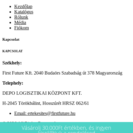
Kezdőlap
Katalógus
Rólunk
Média
Fiókom
Kapcsolat
KAPCSOLAT
Székhely:
First Future Kft. 2040 Budaörs Szabadság út 378 Magyarország
Telephely:
DEPO LOGISZTIKAI KÖZPONT KFT.
H-2045 Törökbálint, Hosszúrét HRSZ 062/61
Email: ertekesites@firstfuture.hu
© 2026 All Rights Reserved.
Vásárolj 30.000Ft értékben, és ingyen