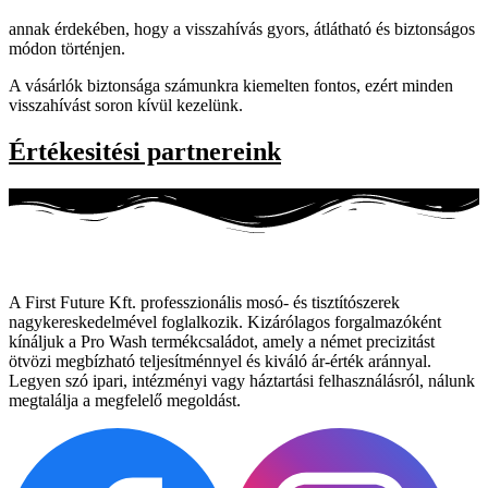
annak érdekében, hogy a visszahívás gyors, átlátható és biztonságos
módon történjen.
A vásárlók biztonsága számunkra kiemelten fontos, ezért minden
visszahívást soron kívül kezelünk.
Értékesitési partnereink
A First Future Kft. professzionális mosó- és tisztítószerek
nagykereskedelmével foglalkozik. Kizárólagos forgalmazóként
kínáljuk a Pro Wash termékcsaládot, amely a német precizitást
ötvözi megbízható teljesítménnyel és kiváló ár-érték aránnyal.
Legyen szó ipari, intézményi vagy háztartási felhasználásról, nálunk
megtalálja a megfelelő megoldást.