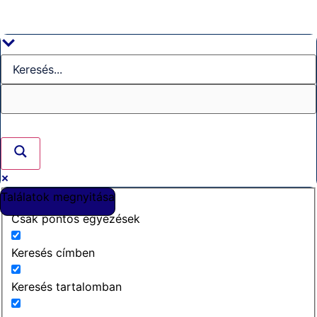
Találatok megnyitása
Csak pontos egyezések
Keresés címben
Keresés tartalomban